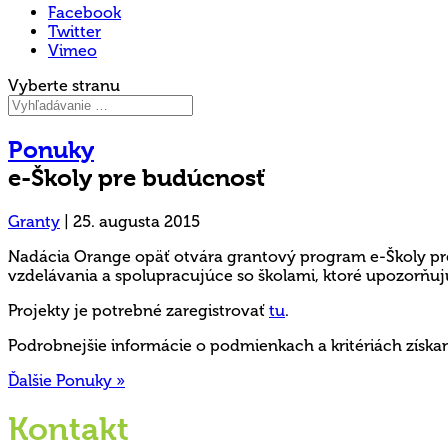
Facebook
Twitter
Vimeo
Vyberte stranu
Ponuky
e-Školy pre budúcnosť
Granty
|
25. augusta 2015
Nadácia Orange opäť otvára grantový program e-Školy pr
vzdelávania a spolupracujúce so školami, ktoré upozorňu
Projekty je potrebné zaregistrovať
tu
.
Podrobnejšie informácie o podmienkach a kritériách získa
Ďalšie Ponuky »
Kontakt