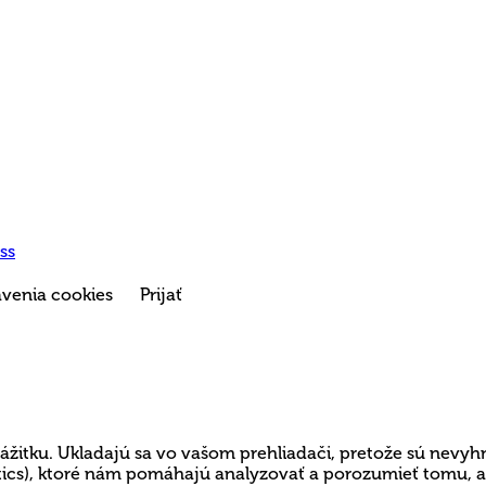
ss
venia cookies
Prijať
ážitku. Ukladajú sa vo vašom prehliadači, pretože sú nevyh
lytics), ktoré nám pomáhajú analyzovať a porozumieť tomu,