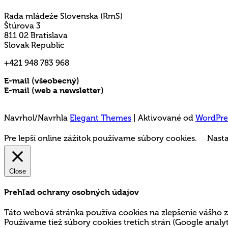
Rada mládeže Slovenska (RmS)
Štúrova 3
811 02 Bratislava
Slovak Republic
+421 948 783 968
E-mail (všeobecný)
rms@mladez.sk
E-mail (web a newsletter)
media@mladez.sk
Ochrana a spracovanie osobných údajov
Navrhol/Navrhla
Elegant Themes
| Aktivované od
WordPre
Pre lepší online zážitok používame súbory cookies.
Nasta
Close
Prehľad ochrany osobných údajov
Táto webová stránka používa cookies na zlepšenie vášho z
Používame tiež súbory cookies tretích strán (Google ana