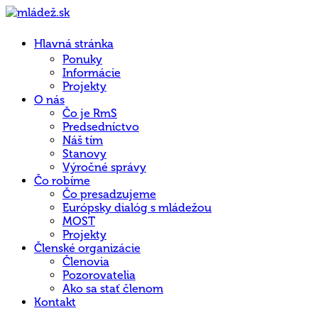
Hlavná stránka
Ponuky
Informácie
Projekty
O nás
Čo je RmS
Predsedníctvo
Náš tím
Stanovy
Výročné správy
Čo robíme
Čo presadzujeme
Európsky dialóg s mládežou
MOST
Projekty
Členské organizácie
Členovia
Pozorovatelia
Ako sa stať členom
Kontakt