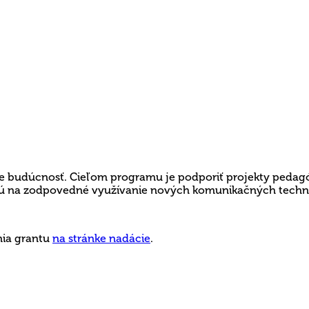
e budúcnosť. Cieľom programu je podporiť projekty pedagó
jú na zodpovedné využívanie nových komunikačných technol
nia grantu
na stránke nadácie
.