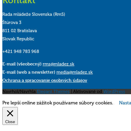
Kontakt
Rada mládeže Slovenska (RmS)
Štúrova 3
811 02 Bratislava
Slovak Republic
+421 948 783 968
E-mail (všeobecný)
rms@mladez.sk
E-mail (web a newsletter)
media@mladez.sk
Ochrana a spracovanie osobných údajov
Navrhol/Navrhla
Elegant Themes
| Aktivované od
WordPress
Pre lepší online zážitok používame súbory cookies.
Nasta
Close