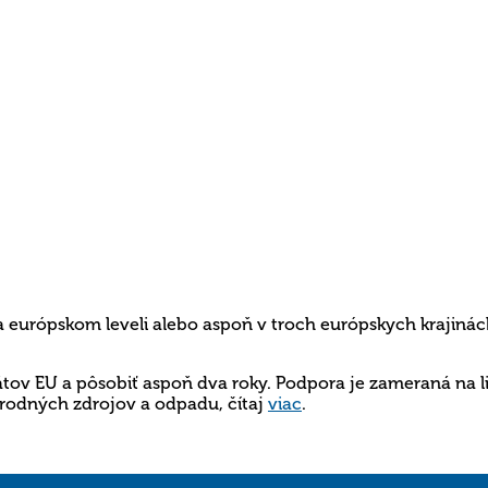
 európskom leveli alebo aspoň v troch európskych krajinác
tov EU a pôsobiť aspoň dva roky. Podpora je zameraná na lim
írodných zdrojov a odpadu, čítaj
viac
.