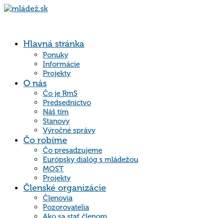
Hlavná stránka
Ponuky
Informácie
Projekty
O nás
Čo je RmS
Predsedníctvo
Náš tím
Stanovy
Výročné správy
Čo robíme
Čo presadzujeme
Európsky dialóg s mládežou
MOST
Projekty
Členské organizácie
Členovia
Pozorovatelia
Ako sa stať členom