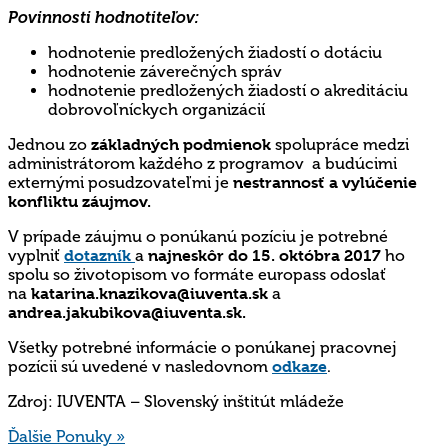
Povinnosti hodnotiteľov:
hodnotenie predložených žiadostí o dotáciu
hodnotenie záverečných správ
hodnotenie predložených žiadostí o akreditáciu
dobrovoľníckych organizácií
Jednou zo
základných podmienok
spolupráce medzi
administrátorom každého z programov a budúcimi
externými posudzovateľmi je
nestrannosť a vylúčenie
konfliktu záujmov.
V prípade záujmu o ponúkanú pozíciu je potrebné
vyplniť
dotazník
a
najneskôr do 15. októbra
2017
ho
spolu so životopisom vo formáte europass odoslať
na
katarina.knazikova@iuventa.sk
a
andrea.jakubikova@iuventa.sk.
Všetky potrebné informácie o ponúkanej pracovnej
pozícii sú uvedené v nasledovnom
odkaze
.
Zdroj:
IUVENTA – Slovenský inštitút mládeže
Ďalšie Ponuky »