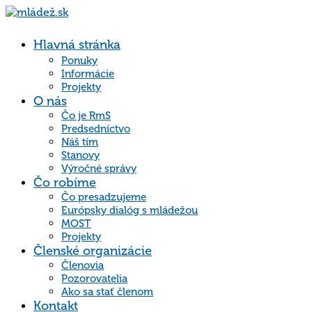
Hlavná stránka
Ponuky
Informácie
Projekty
O nás
Čo je RmS
Predsedníctvo
Náš tím
Stanovy
Výročné správy
Čo robíme
Čo presadzujeme
Európsky dialóg s mládežou
MOST
Projekty
Členské organizácie
Členovia
Pozorovatelia
Ako sa stať členom
Kontakt