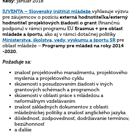
Kedy:
január 2018
IUVENTA – Slovenský inštitút mládeže
vyhlasuje výzvu
pre záujemcov o pozíciu
externá hodnotiteľka/externý
hodnotiteľ projektových žiadostí o grant
(finančnú
podporu) v rámci programu EÚ
Erasmus + pre oblasť
mládeže a športu
, ako aj v rámci dotačnej politiky
Ministerstva, školstva, vedy, výskumu a športu SR
pre
oblasť mládeže –
Programy pre mládež na roky 2014
-2020.
Požaduje sa:
znalosť projektového manažmentu, projektového
myslenia a projektového cyklu
skúsenosti s posudzovaním žiadostí v iných
grantových schémach a programoch
skúsenosti v oblasti práce s mládežou a
neformálnym vzdelávaním
znalosť základných dokumentov z oblasti
mládežníckej politiky a znalosť anglického jazyka
dôslednosť, zodpovednosť, dodržiavanie termínov,
bezúhonnosť
a ďalšie