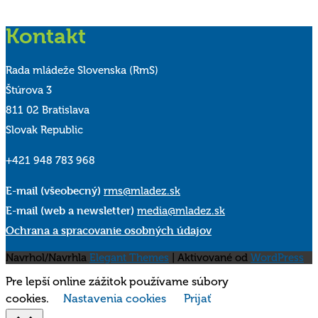
Kontakt
Rada mládeže Slovenska (RmS)
Štúrova 3
811 02 Bratislava
Slovak Republic
+421 948 783 968
E-mail (všeobecný)
rms@mladez.sk
E-mail (web a newsletter)
media@mladez.sk
Ochrana a spracovanie osobných údajov
Navrhol/Navrhla
Elegant Themes
| Aktivované od
WordPress
Pre lepší online zážitok používame súbory
cookies.
Nastavenia cookies
Prijať