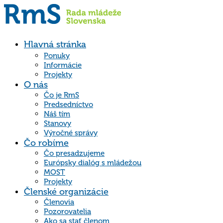
Hlavná stránka
Ponuky
Informácie
Projekty
O nás
Čo je RmS
Predsedníctvo
Náš tím
Stanovy
Výročné správy
Čo robíme
Čo presadzujeme
Európsky dialóg s mládežou
MOST
Projekty
Členské organizácie
Členovia
Pozorovatelia
Ako sa stať členom