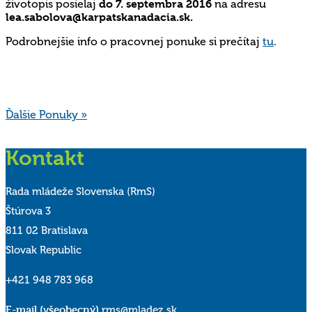
životopis posielaj
do 7. septembra 2016
na adresu
lea.sabolova@karpatskanadacia.sk.
Podrobnejšie info o pracovnej ponuke si prečítaj
tu
.
Ďalšie Ponuky »
Kontakt
Rada mládeže Slovenska (RmS)
Štúrova 3
811 02 Bratislava
Slovak Republic
+421 948 783 968
E-mail (všeobecný)
rms@mladez.sk