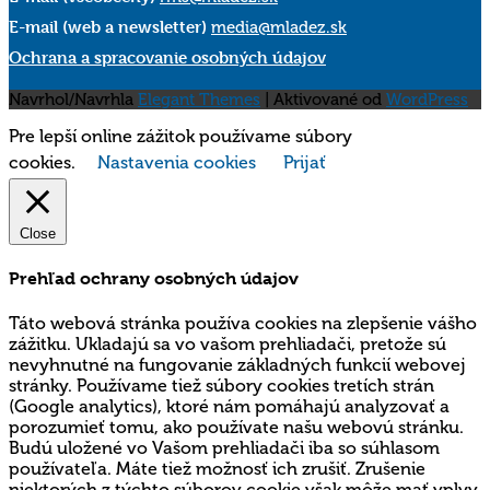
E-mail (web a newsletter)
media@mladez.sk
Ochrana a spracovanie osobných údajov
Navrhol/Navrhla
Elegant Themes
| Aktivované od
WordPress
Pre lepší online zážitok používame súbory
cookies.
Nastavenia cookies
Prijať
Close
Prehľad ochrany osobných údajov
Táto webová stránka používa cookies na zlepšenie vášho
zážitku. Ukladajú sa vo vašom prehliadači, pretože sú
nevyhnutné na fungovanie základných funkcií webovej
stránky. Používame tiež súbory cookies tretích strán
(Google analytics), ktoré nám pomáhajú analyzovať a
porozumieť tomu, ako používate našu webovú stránku.
Budú uložené vo Vašom prehliadači iba so súhlasom
používateľa. Máte tiež možnosť ich zrušiť. Zrušenie
niektorých z týchto súborov cookie však môže mať vplyv