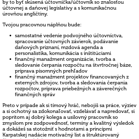
by to byť skúsená účtovníčka/účtovník so znalosťou
účtovnej a daňovej legislatívy a s komunikačnou
úrovňou angličtiny.
Tvojou pracovnou náplňou bude:
samostatné vedenie podvojného účtovníctva,
spracovanie účtovných závierok, podávanie
daňových priznaní, mzdová agenda a
personalistika, komunikácia s inštitúciami
finančný manažment organizácie, tvorba a
sledovanie čerpania rozpočtu na štvrťročnej báze,
príprava písomných prehľadov
finančný manažment projektov financovaných z
externých zdrojov, tvorba a sledovania čerpania
rozpočtov, príprava priebežných a záverečných
finančných správ
Preto v prípade ak si tímový hráč, nebojíš sa práce, výziev
a si ochotný sa zdokonaľovať, vzdelávať a napredovať, si
popritom aj dobrý kolega a usilovný pracovník so
zmyslom pre zodpovednosť, termíny a kvalitný výsledok
a dokážeš sa stotožniť s hodnotami a princípmi
Karpatskej nadácie motivačný list a štruktúrovaný