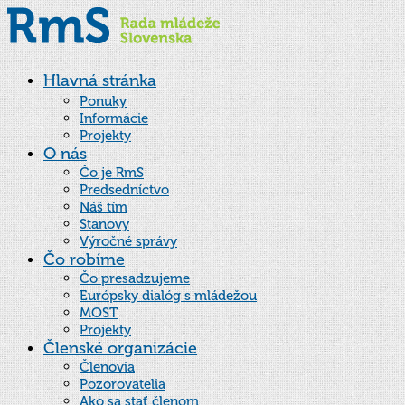
Hlavná stránka
Ponuky
Informácie
Projekty
O nás
Čo je RmS
Predsedníctvo
Náš tím
Stanovy
Výročné správy
Čo robíme
Čo presadzujeme
Európsky dialóg s mládežou
MOST
Projekty
Členské organizácie
Členovia
Pozorovatelia
Ako sa stať členom