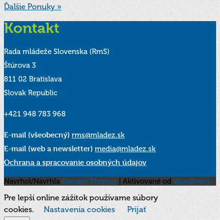
Ďalšie Ponuky »
Kontakt
Rada mládeže Slovenska (RmS)
Štúrova 3
811 02 Bratislava
Slovak Republic
+421 948 783 968
E-mail (všeobecný)
rms@mladez.sk
E-mail (web a newsletter)
media@mladez.sk
Ochrana a spracovanie osobných údajov
Navrhol/Navrhla
Elegant Themes
| Aktivované od
WordPress
Pre lepší online zážitok používame súbory
cookies.
Nastavenia cookies
Prijať