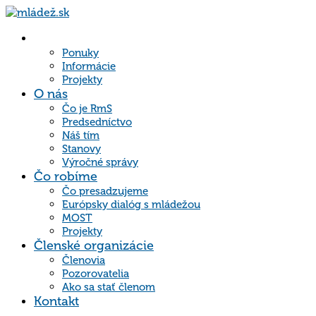
Hlavná
stránka
Ponuky
Informácie
Projekty
O nás
Čo je RmS
Predsedníctvo
Náš tím
Stanovy
Výročné správy
Čo robíme
Čo presadzujeme
Európsky dialóg s mládežou
MOST
Projekty
Členské organizácie
Členovia
Pozorovatelia
Ako sa stať členom
Kontakt