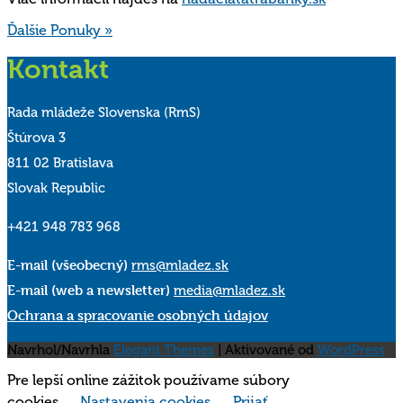
Ďalšie Ponuky »
Kontakt
Rada mládeže Slovenska (RmS)
Štúrova 3
811 02 Bratislava
Slovak Republic
+421 948 783 968
E-mail (všeobecný)
rms@mladez.sk
E-mail (web a newsletter)
media@mladez.sk
Ochrana a spracovanie osobných údajov
Navrhol/Navrhla
Elegant Themes
| Aktivované od
WordPress
Pre lepší online zážitok používame súbory
cookies.
Nastavenia cookies
Prijať