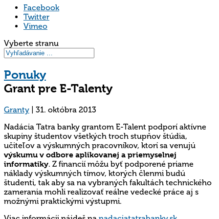
Facebook
Twitter
Vimeo
Vyberte stranu
Ponuky
Grant pre E-Talenty
Granty
|
31. októbra 2013
Nadácia Tatra banky grantom E-Talent podporí aktívne
skupiny študentov všetkých troch stupňov štúdia,
učiteľov a výskumných pracovníkov, ktorí sa venujú
výskumu v odbore aplikovanej a priemyselnej
informatiky
. Z financií môžu byť podporené priame
náklady výskumných tímov, ktorých členmi budú
študenti, tak aby sa na vybraných fakultách technického
zamerania mohli realizovať reálne vedecké práce aj s
možnými praktickými výstupmi.
Viac informácii nájdeš na
nadaciatatrabanky.sk