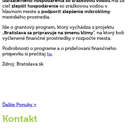
udržateľného hospodárenia so zrážkovou vodou
má za
cieľ
zlepšiť hospodárenie
so zrážkovou vodou v
hlavnom meste a
podporiť zlepšenie mikroklímy
mestského prostredia.
Ide o grantový program, ktorý vychádza z projektu
„
Bratislava sa pripravuje na zmenu klímy
“, na ktorý boli
vyčlenené finančné prostriedky v rozpočte mesta.
Podrobnosti o programe a o prideľovaní finančného
príspevku si prečítaj
tu
.
Zdroj: Bratislava.sk
Ďalšie Ponuky »
Kontakt