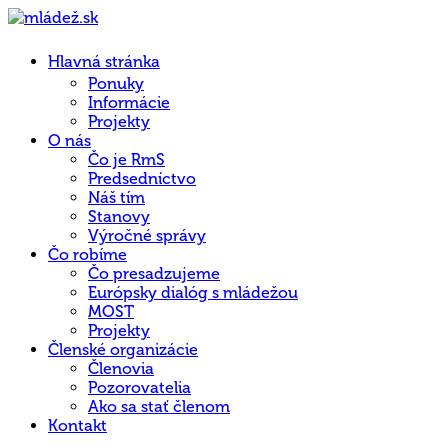
Hlavná stránka
Ponuky
Informácie
Projekty
O nás
Čo je RmS
Predsedníctvo
Náš tím
Stanovy
Výročné správy
Čo robíme
Čo presadzujeme
Európsky dialóg s mládežou
MOST
Projekty
Členské organizácie
Členovia
Pozorovatelia
Ako sa stať členom
Kontakt