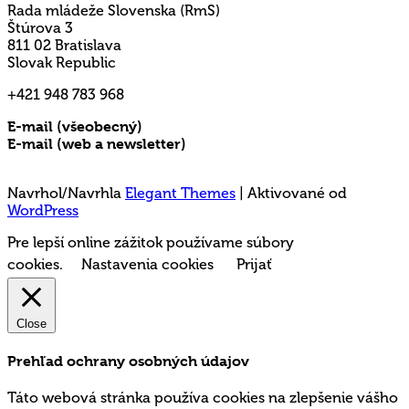
Rada mládeže Slovenska (RmS)
Štúrova 3
811 02 Bratislava
Slovak Republic
+421 948 783 968
E-mail (všeobecný)
rms@mladez.sk
E-mail (web a newsletter)
media@mladez.sk
Ochrana a spracovanie osobných údajov
Navrhol/Navrhla
Elegant Themes
| Aktivované od
WordPress
Pre lepší online zážitok používame súbory
cookies.
Nastavenia cookies
Prijať
Close
Prehľad ochrany osobných údajov
Táto webová stránka používa cookies na zlepšenie vášho