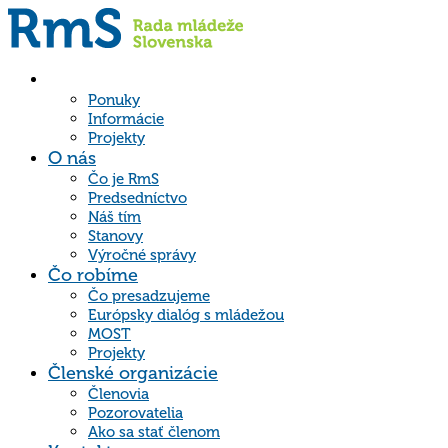
Hlavná
stránka
Ponuky
Informácie
Projekty
O nás
Čo je RmS
Predsedníctvo
Náš tím
Stanovy
Výročné správy
Čo robíme
Čo presadzujeme
Európsky dialóg s mládežou
MOST
Projekty
Členské organizácie
Členovia
Pozorovatelia
Ako sa stať členom