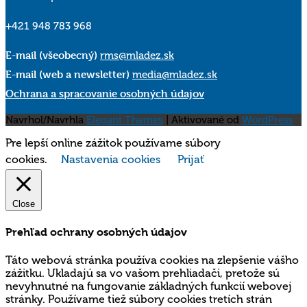
+421 948 783 968
E-mail (všeobecný)
rms@mladez.sk
E-mail (web a newsletter)
media@mladez.sk
Ochrana a spracovanie osobných údajov
Navrhol/Navrhla
Elegant Themes
| Aktivované od
WordPress
Pre lepší online zážitok používame súbory
cookies.
Nastavenia cookies
Prijať
Close
Prehľad ochrany osobných údajov
Táto webová stránka používa cookies na zlepšenie vášho
zážitku. Ukladajú sa vo vašom prehliadači, pretože sú
nevyhnutné na fungovanie základných funkcií webovej
stránky. Používame tiež súbory cookies tretích strán