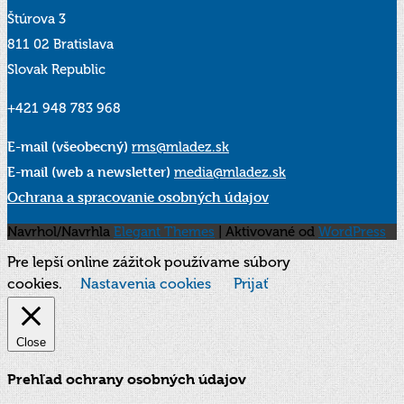
Štúrova 3
811 02 Bratislava
Slovak Republic
+421 948 783 968
E-mail (všeobecný)
rms@mladez.sk
E-mail (web a newsletter)
media@mladez.sk
Ochrana a spracovanie osobných údajov
Navrhol/Navrhla
Elegant Themes
| Aktivované od
WordPress
Pre lepší online zážitok používame súbory
cookies.
Nastavenia cookies
Prijať
Close
Prehľad ochrany osobných údajov