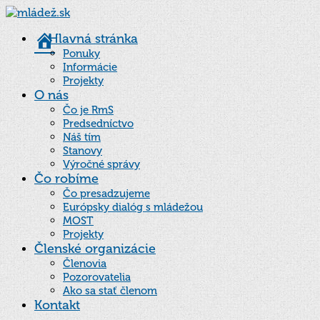
Hlavná stránka
Ponuky
Informácie
Projekty
O nás
Čo je RmS
Predsedníctvo
Náš tím
Stanovy
Výročné správy
Čo robíme
Čo presadzujeme
Európsky dialóg s mládežou
MOST
Projekty
Členské organizácie
Členovia
Pozorovatelia
Ako sa stať členom
Kontakt