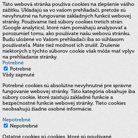
Táto webová stránka používa cookies na zlepšenie vášho
zážitku. Ukladajú sa vo vašom prehliadači, pretože sú
nevyhnutné na fungovanie základných funkcií webovej
stránky. Používame tiež súbory cookies tretích strán
(Google analytics), ktoré nám pomáhajú analyzovať a
porozumieť tomu, ako používate našu webovú stránku.
Budú uložené vo Vašom prehliadači iba so súhlasom
používateľa. Máte tiež možnosť ich zrušiť. Zrušenie
niektorých z týchto súborov cookie však môže mať vplyv
na prehliadanie stránky.
Potrebné
Potrebné
Vždy zapnuté
Potrebné cookies sú absolútne nevyhnutné pre správne
fungovanie webovej stránky. Táto kategória obsahuje iba
súbory cookie, ktoré zaisťujú základné funkcie a
bezpečnostné funkcie webovej stránky. Tieto cookies
neobsahujú žiadne osobné informácie.
Nepotrebné
Nepotrebné
Ostatné cookies sú cookies, ktoré sú používané