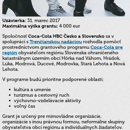
Uzávierka:
31. marec 2017
Maximálna výška grantu:
4 000 eur
Spoločnosť
Coca-Cola HBC Česko a Slovensko
sa v
spolupráci s
Trenčianskou nadáciou
rozhodla pomôcť
prostredníctvom grantového programu
Coca-Cola pre
región
obyvateľom regiónu Slovenska ohraničeného
katastrálnym územím obcí Hôrka nad Váhom, Hrádok,
Lúka, Modrová, Ducové, Modrovka, Stará Lehota a Nová
Lehota.
V programe budú prioritne podporené oblasti:
kultúra a umenie
turizmus a cestovný ruch
výchovno-vzdelávacie aktivity
voľný čas
Grant je určený pre mimovládne organizácie,
organizácie s inou právnou formou, neformálne skupiny
obyvateľstva obcí regiónu a individuálnych žiadateľov.