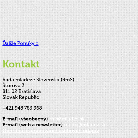
Ďalšie Ponuky »
Kontakt
Rada mládeže Slovenska (RmS)
Štúrova 3
811 02 Bratislava
Slovak Republic
+421 948 783 968
E-mail (všeobecný)
rms@mladez.sk
E-mail (web a newsletter)
media@mladez.sk
Ochrana a spracovanie osobných údajov