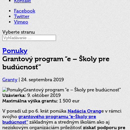
Kontakt
Facebook
Twitter
Vimeo
Vyberte stranu
Ponuky
Grantový program “e – Školy pre
budúcnosť”
Granty
|
24. septembra 2019
Uzávierka:
9. október 2019
Maximálna výška grantu:
1 500 eur
V poradí už po 6. krát ponúka
Nadácia Orang
e v rámci
svojho
grantového programu “e-Školy pre
budúcnosť”
základným a stredným školám ako aj
neziskovým organizáciám príležitosť
získať podporu pre