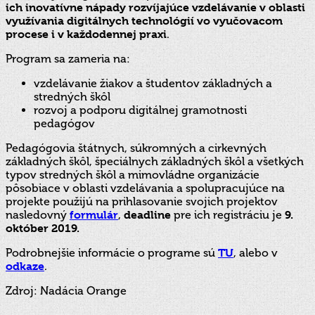
ich inovatívne nápady rozvíjajúce vzdelávanie v oblasti
využívania digitálnych technológií vo vyučovacom
procese i v každodennej praxi
.
Program sa zameria na:
vzdelávanie žiakov a študentov základných a
stredných škôl
rozvoj a podporu digitálnej gramotnosti
pedagógov
Pedagógovia štátnych, súkromných a cirkevných
základných škôl, špeciálnych základných škôl a všetkých
typov stredných škôl a mimovládne organizácie
pôsobiace v oblasti vzdelávania a spolupracujúce na
projekte použijú na prihlasovanie svojich projektov
nasledovný
formulár
,
deadline
pre ich registráciu je
9.
október 2019.
Podrobnejšie informácie o programe sú
TU
, alebo v
odkaze
.
Zdroj: Nadácia Orange