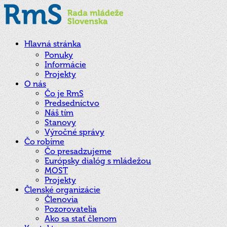
Hlavná stránka
Ponuky
Informácie
Projekty
O nás
Čo je RmS
Predsedníctvo
Náš tím
Stanovy
Výročné správy
Čo robíme
Čo presadzujeme
Európsky dialóg s mládežou
MOST
Projekty
Členské organizácie
Členovia
Pozorovatelia
Ako sa stať členom