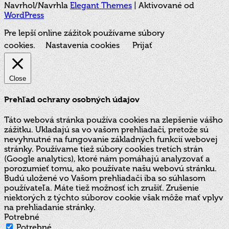
Navrhol/Navrhla
Elegant Themes
| Aktivované od
WordPress
Pre lepší online zážitok používame súbory
cookies.
Nastavenia cookies
Prijať
Close
Prehľad ochrany osobných údajov
Táto webová stránka používa cookies na zlepšenie vášho
zážitku. Ukladajú sa vo vašom prehliadači, pretože sú
nevyhnutné na fungovanie základných funkcií webovej
stránky. Používame tiež súbory cookies tretích strán
(Google analytics), ktoré nám pomáhajú analyzovať a
porozumieť tomu, ako používate našu webovú stránku.
Budú uložené vo Vašom prehliadači iba so súhlasom
používateľa. Máte tiež možnosť ich zrušiť. Zrušenie
niektorých z týchto súborov cookie však môže mať vplyv
na prehliadanie stránky.
Potrebné
Potrebné