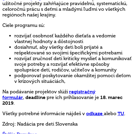
užitočné projekty zahŕňajúce pravidelnú, systematickú,
celoročnú prácu s deťmi a mladými ľuďmi vo všetkých
regiónoch našej krajiny.
Ciele programu sú:
rozvíjať osobnosť každého dieťaťa a vedomie
vlastnej hodnoty a dôstojnosti
dosiahnuť, aby všetky deti boli prijaté a
rešpektované so svojimi špecifickými potrebami
rozvíjať zručnosť detí kriticky myslieť a komunikovať
svoje potreby a rozvíjať efektívne spôsoby
spolupráce detí, rodičov, učiteľov a komunity
podporovať poskytovanie okamžitej pomoci deťom
v krízových situáciách,
Na podávanie projektov slúži
registračný
formulár
,
deadline
pre ich prihlasovanie je
18. marec
2019
.
Všetky potrebné informácie nájdeš v
odkaze
alebo
TU
.
Zdroj: Nadácia pre deti Slovenska