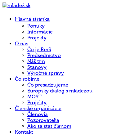
Hlavná stránka
Ponuky
Informácie
Projekty
O nás
Čo je RmS
Predsedníctvo
Náš tím
Stanovy
Výročné správy
Čo robíme
Čo presadzujeme
Európsky dialóg s mládežou
MOST
Projekty
Členské organizácie
Členovia
Pozorovatelia
Ako sa stať členom
Kontakt