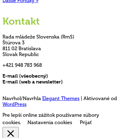
Ďalšie Ponuky »
Kontakt
Rada mládeže Slovenska (RmS)
Štúrova 3
811 02 Bratislava
Slovak Republic
+421 948 783 968
E-mail (všeobecný)
rms@mladez.sk
E-mail (web a newsletter)
media@mladez.sk
Ochrana a spracovanie osobných údajov
Navrhol/Navrhla
Elegant Themes
| Aktivované od
WordPress
Pre lepší online zážitok používame súbory
cookies.
Nastavenia cookies
Prijať