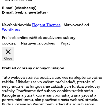
E-mail (všeobecný)
rms@mladez.sk
E-mail (web a newsletter)
media@mladez.sk
Ochrana a spracovanie osobných údajov
Navrhol/Navrhla
Elegant Themes
| Aktivované od
WordPress
Pre lepší online zážitok používame súbory
cookies.
Nastavenia cookies
Prijať
Close
Prehľad ochrany osobných údajov
Táto webová stránka používa cookies na zlepšenie vášho
zážitku. Ukladajú sa vo vašom prehliadači, pretože sú
nevyhnutné na fungovanie základných funkcií webovej
stránky. Používame tiež súbory cookies tretích strán
(Google analytics), ktoré nám pomáhajú analyzovať a
porozumieť tomu, ako používate našu webovú stránku.
Budú uložené vo Vašom prehliadači iba so súhlasom