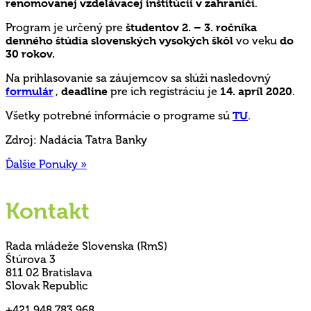
renomovanej vzdelávacej inštitúcii v zahraničí
.
Program je určený pre
študentov 2. – 3. ročníka
denného štúdia slovenských vysokých škôl
vo veku
do
30 rokov.
Na prihlasovanie sa záujemcov sa slúži nasledovný
formulár
,
deadline
pre ich registráciu je
14. apríl 2020
.
Všetky potrebné informácie o programe sú
TU
.
Zdroj: Nadácia Tatra Banky
Ďalšie Ponuky »
Kontakt
Rada mládeže Slovenska (RmS)
Štúrova 3
811 02 Bratislava
Slovak Republic
+421 948 783 968