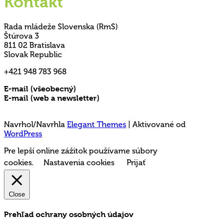
Kontakt
Rada mládeže Slovenska (RmS)
Štúrova 3
811 02 Bratislava
Slovak Republic
+421 948 783 968
E-mail (všeobecný)
rms@mladez.sk
E-mail (web a newsletter)
media@mladez.sk
Ochrana a spracovanie osobných údajov
Navrhol/Navrhla
Elegant Themes
| Aktivované od
WordPress
Pre lepší online zážitok používame súbory
cookies.
Nastavenia cookies
Prijať
Close
Prehľad ochrany osobných údajov