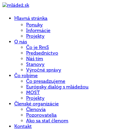
Hlavná stránka
Ponuky
Informácie
Projekty
O nás
Čo je RmS
Predsedníctvo
Náš tím
Stanovy
Výročné správy
Čo robíme
Čo presadzujeme
Európsky dialóg s mládežou
MOST
Projekty
Členské organizácie
Členovia
Pozorovatelia
Ako sa stať členom
Kontakt