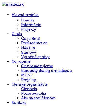
Hlavná stránka
Ponuky
Informácie
Projekty
O nás
Čo je RmS
Predsedníctvo
Náš tím
Stanovy
Výročné správy
Čo robíme
Čo presadzujeme
Európsky dialóg s mládežou
MOST
Projekty
Členské organizácie
Členovia
Pozorovatelia
Ako sa stať členom
Kontakt