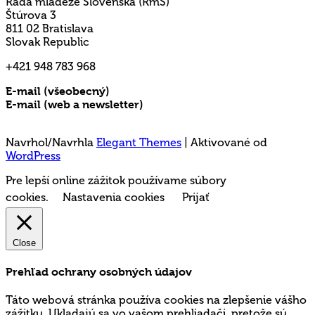
Rada mládeže Slovenska (RmS)
Štúrova 3
811 02 Bratislava
Slovak Republic
+421 948 783 968
E-mail (všeobecný)
rms@mladez.sk
E-mail (web a newsletter)
media@mladez.sk
Ochrana a spracovanie osobných údajov
Navrhol/Navrhla
Elegant Themes
| Aktivované od
WordPress
Pre lepší online zážitok používame súbory
cookies.
Nastavenia cookies
Prijať
Close
Prehľad ochrany osobných údajov
Táto webová stránka používa cookies na zlepšenie vášho
zážitku. Ukladajú sa vo vašom prehliadači, pretože sú