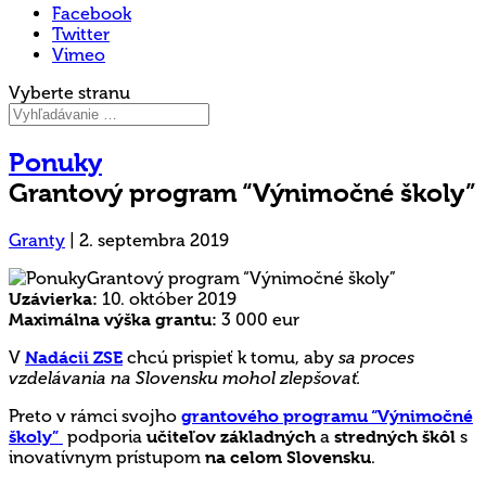
Facebook
Twitter
Vimeo
Vyberte stranu
Ponuky
Grantový program “Výnimočné školy”
Granty
|
2. septembra 2019
Uzávierka:
10. október 2019
Maximálna výška grantu:
3 000 eur
V
Nadácii ZSE
chcú prispieť k tomu, aby
sa proces
vzdelávania na Slovensku mohol zlepšovať.
Preto v rámci svojho
grantového programu “Výnimočné
školy”
podporia
učiteľov základných
a
stredných škôl
s
inovatívnym prístupom
na celom Slovensku
.