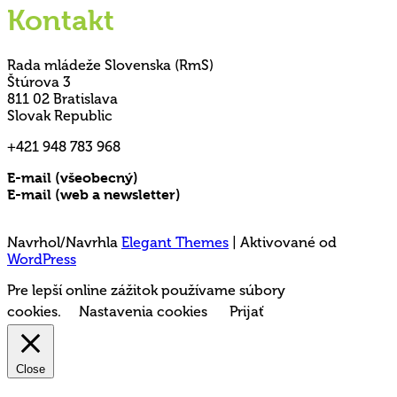
Kontakt
Rada mládeže Slovenska (RmS)
Štúrova 3
811 02 Bratislava
Slovak Republic
+421 948 783 968
E-mail (všeobecný)
rms@mladez.sk
E-mail (web a newsletter)
media@mladez.sk
Ochrana a spracovanie osobných údajov
Navrhol/Navrhla
Elegant Themes
| Aktivované od
WordPress
Pre lepší online zážitok používame súbory
cookies.
Nastavenia cookies
Prijať
Close