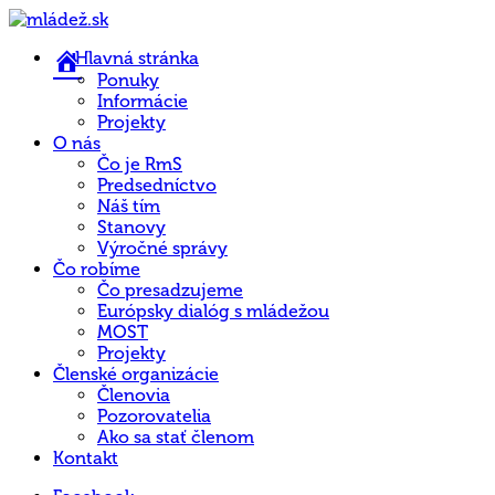
Hlavná stránka
Ponuky
Informácie
Projekty
O nás
Čo je RmS
Predsedníctvo
Náš tím
Stanovy
Výročné správy
Čo robíme
Čo presadzujeme
Európsky dialóg s mládežou
MOST
Projekty
Členské organizácie
Členovia
Pozorovatelia
Ako sa stať členom
Kontakt