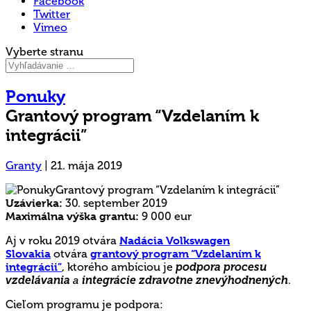
Facebook
Twitter
Vimeo
Vyberte stranu
Ponuky
Grantový program “Vzdelaním k
integrácii”
Granty
|
21. mája 2019
Uzávierka:
30. september 2019
Maximálna výška grantu:
9 000 eur
Aj v roku 2019 otvára
Nadácia Volkswagen
Slovakia
otvára
grantový program “Vzdelaním k
integrácii”
, ktorého ambíciou je
podpora procesu
vzdelávania
a
integrácie zdravotne znevýhodnených
.
Cieľom programu je podpora: