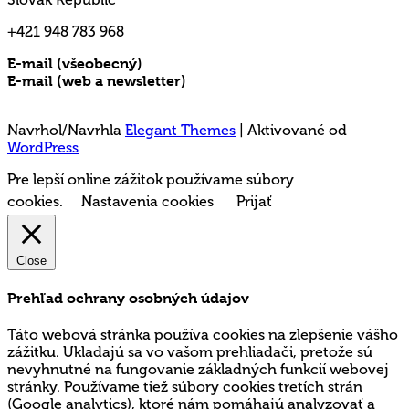
+421 948 783 968
E-mail (všeobecný)
rms@mladez.sk
E-mail (web a newsletter)
media@mladez.sk
Ochrana a spracovanie osobných údajov
Navrhol/Navrhla
Elegant Themes
| Aktivované od
WordPress
Pre lepší online zážitok používame súbory
cookies.
Nastavenia cookies
Prijať
Close
Prehľad ochrany osobných údajov
Táto webová stránka používa cookies na zlepšenie vášho
zážitku. Ukladajú sa vo vašom prehliadači, pretože sú
nevyhnutné na fungovanie základných funkcií webovej
stránky. Používame tiež súbory cookies tretích strán
(Google analytics), ktoré nám pomáhajú analyzovať a