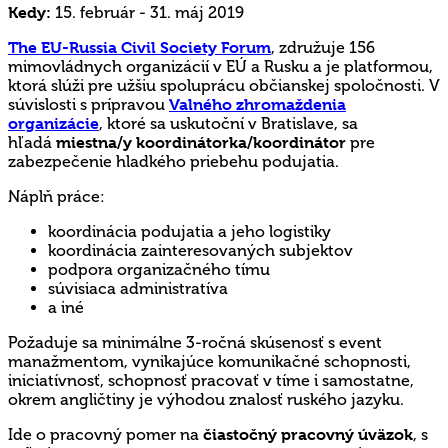
Kedy:
15. február - 31. máj 2019
The EU-Russia Civil Society Forum
, združuje 156
mimovládnych organizácií v EÚ a Rusku a je platformou,
ktorá slúži pre užšiu spoluprácu občianskej spoločnosti. V
súvislosti s prípravou
Valného zhromaždenia
organizácie
, ktoré sa uskutoční v Bratislave, sa
hľadá
miestna/y koordinátorka/koordinátor
pre
zabezpečenie hladkého priebehu podujatia.
Náplň práce:
koordinácia podujatia a jeho logistiky
koordinácia zainteresovaných subjektov
podpora organizačného tímu
súvisiaca administratíva
a iné
Požaduje sa minimálne 3-ročná skúsenosť s event
manažmentom, vynikajúce komunikačné schopnosti,
iniciatívnosť, schopnosť pracovať v tíme i samostatne,
okrem angličtiny je výhodou znalosť ruského jazyku.
Ide o pracovný pomer na
čiastočný pracovný úväzok
, s