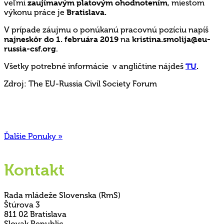
veľmi
zaujímavým platovým ohodnotením
, miestom
výkonu práce je
Bratislava.
V prípade záujmu o ponúkanú pracovnú pozíciu napíš
najneskôr do 1. februára 2019
na
kristina.smolija@eu-
russia-csf.org
.
Všetky potrebné informácie v angličtine nájdeš
TU
.
Zdroj: The EU-Russia Civil Society Forum
Ďalšie Ponuky »
Kontakt
Rada mládeže Slovenska (RmS)
Štúrova 3
811 02 Bratislava
Slovak Republic