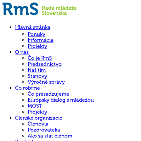
Hlavná stránka
Ponuky
Informácie
Projekty
O nás
Čo je RmS
Predsedníctvo
Náš tím
Stanovy
Výročné správy
Čo robíme
Čo presadzujeme
Európsky dialóg s mládežou
MOST
Projekty
Členské organizácie
Členovia
Pozorovatelia
Ako sa stať členom