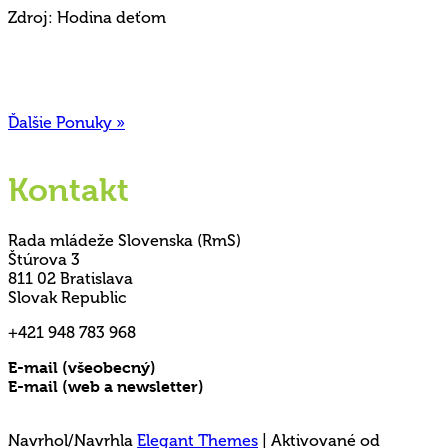
Zdroj: Hodina deťom
Ďalšie Ponuky »
Kontakt
Rada mládeže Slovenska (RmS)
Štúrova 3
811 02 Bratislava
Slovak Republic
+421 948 783 968
E-mail (všeobecný)
rms@mladez.sk
E-mail (web a newsletter)
media@mladez.sk
Ochrana a spracovanie osobných údajov
Navrhol/Navrhla
Elegant Themes
| Aktivované od