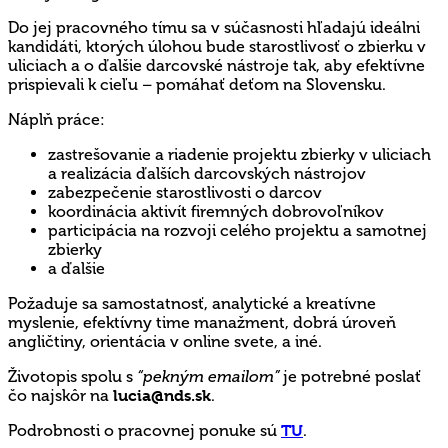
Do jej pracovného tímu sa v súčasnosti hľadajú ideálni
kandidáti, ktorých úlohou bude starostlivosť o zbierku v
uliciach a o ďalšie darcovské nástroje tak, aby efektívne
prispievali k cieľu – pomáhať deťom na Slovensku.
Náplň práce:
zastrešovanie a riadenie projektu zbierky v uliciach
a realizácia ďalších darcovských nástrojov
zabezpečenie starostlivosti o darcov
koordinácia aktivít firemných dobrovoľníkov
participácia na rozvoji celého projektu a samotnej
zbierky
a ďalšie
Požaduje sa samostatnosť, analytické a kreatívne
myslenie, efektívny time manažment, dobrá úroveň
angličtiny, orientácia v online svete, a iné.
Životopis spolu s
“pekným emailom”
je potrebné poslať
čo najskôr na
lucia@nds.sk
.
Podrobnosti o pracovnej ponuke sú
TU
.