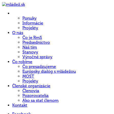
Hlavná
stránka
Ponuky
Informácie
Projekty
O nás
Čo je RmS
Predsedníctvo
Náš tím
Stanovy
Výročné správy
Čo robíme
Čo presadzujeme
Európsky dialóg s mládežou
MOST
Projekty
Členské organizácie
Členovia
Pozorovatelia
Ako sa stať členom
Kontakt