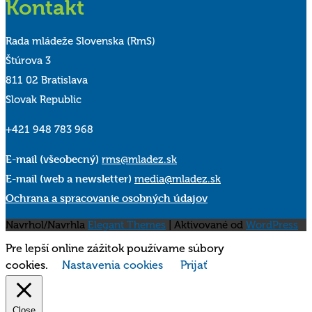
Kontakt
Rada mládeže Slovenska (RmS)
Štúrova 3
811 02 Bratislava
Slovak Republic
+421 948 783 968
E-mail (všeobecný)
rms@mladez.sk
E-mail (web a newsletter)
media@mladez.sk
Ochrana a spracovanie osobných údajov
Navrhol/Navrhla
Elegant Themes
| Aktivované od
WordPress
Pre lepší online zážitok používame súbory
cookies.
Nastavenia cookies
Prijať
Close