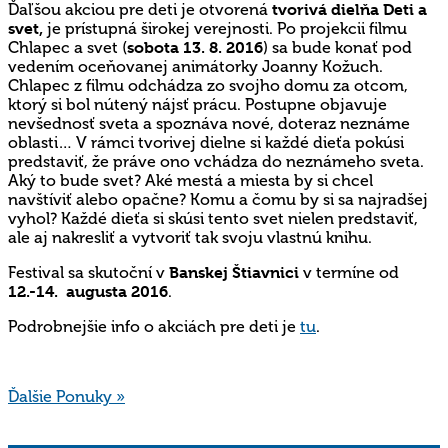
Ďaľšou akciou pre deti je otvorená
tvorivá dielňa Deti a
svet,
je prístupná širokej verejnosti. Po projekcii filmu
Chlapec a svet (
sobota 13. 8. 2016
) sa bude konať pod
vedením oceňovanej animátorky Joanny Kožuch.
Chlapec z filmu odchádza zo svojho domu za otcom,
ktorý si bol nútený nájsť prácu. Postupne objavuje
nevšednosť sveta a spoznáva nové, doteraz neznáme
oblasti… V rámci tvorivej dielne si každé dieťa pokúsi
predstaviť, že práve ono vchádza do neznámeho sveta.
Aký to bude svet? Aké mestá a miesta by si chcel
navštíviť alebo opačne? Komu a čomu by si sa najradšej
vyhol? Každé dieťa si skúsi tento svet nielen predstaviť,
ale aj nakresliť a vytvoriť tak svoju vlastnú knihu.
Festival sa skutoční v
Banskej Štiavnici
v termíne od
12.-14. augusta 2016
.
Podrobnejšie info o akciách pre deti je
tu
.
Ďalšie Ponuky »