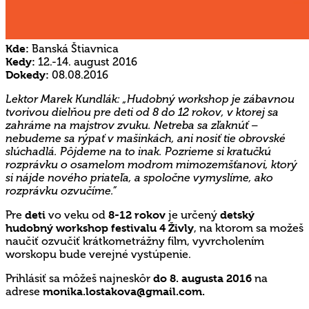
Kde:
Banská Štiavnica
Kedy:
12.-14. august 2016
Dokedy:
08.08.2016
Lektor Marek Kundlák: „Hudobný workshop je zábavnou
tvorivou dielňou pre deti od 8 do 12 rokov, v ktorej sa
zahráme na majstrov zvuku. Netreba sa zľaknúť –
nebudeme sa rýpať v mašinkách, ani nosiť tie obrovské
slúchadlá. Pôjdeme na to inak. Pozrieme si kratučkú
rozprávku o osamelom modrom mimozemšťanovi, ktorý
si nájde nového priateľa, a spoločne vymyslíme, ako
rozprávku ozvučíme.”
Pre
deti
vo veku od
8-12 rokov
je určený
detský
hudobný workshop festivalu 4 Živly
, na ktorom sa možeš
naučiť ozvučiť krátkometrážny film, vyvrcholením
worskopu bude verejné vystúpenie.
Prihlásiť sa môžeš najneskôr
do 8. augusta 2016
na
adrese
monika.lostakova@gmail.com.