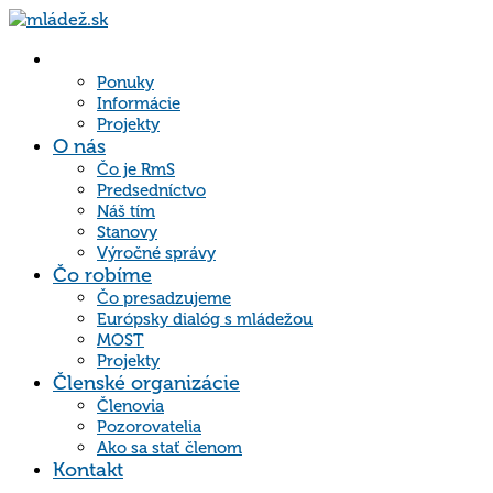
Hlavná
stránka
Ponuky
Informácie
Projekty
O nás
Čo je RmS
Predsedníctvo
Náš tím
Stanovy
Výročné správy
Čo robíme
Čo presadzujeme
Európsky dialóg s mládežou
MOST
Projekty
Členské organizácie
Členovia
Pozorovatelia
Ako sa stať členom
Kontakt