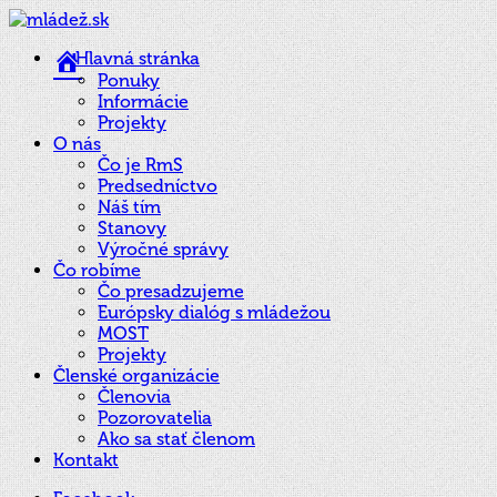
Hlavná stránka
Ponuky
Informácie
Projekty
O nás
Čo je RmS
Predsedníctvo
Náš tím
Stanovy
Výročné správy
Čo robíme
Čo presadzujeme
Európsky dialóg s mládežou
MOST
Projekty
Členské organizácie
Členovia
Pozorovatelia
Ako sa stať členom
Kontakt