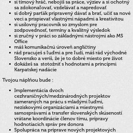
si tímový hráč, nebojíš sa práce, výziev a si ochotný
sa zdokonaľovať, vzdelávať a napredovať
si dobrý parťák pripravený dávať a brať, učiť sa nové
veci a prispievať vlastnými nápadmi a kreativitou
si usilovný pracovník so zmyslom pre
zodpovednosť, termíny a kvalitný výsledok
si zručný v práci so základnými nástrojmi ako MS
Office
máš komunikačnú úroveň angličtiny
rád pracuješ s ľuďmi a pre ľudí, máš rád východné
Slovensko a veríš, že je to dobré miesto pre život
dokážeš sa stotožniť s hodnotami a princípmi
Karpatskej nadácie
Tvojou náplňou bude :
Implementácia dvoch
cezhraničných/medzinárodných projektov
zameraných na prácu s mladými ľuďmi,
neziskovými organizáciami a miestnymi
samosprávami a transfer slovenských skúseností
vrátane koordinácie členov tímu, prípravy
hodnotiacich správ pre donora
Spolupráca na príprave nových projektových