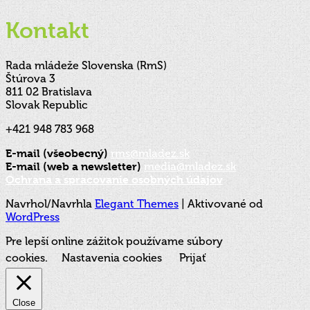
Kontakt
Rada mládeže Slovenska (RmS)
Štúrova 3
811 02 Bratislava
Slovak Republic
+421 948 783 968
E-mail (všeobecný)
rms@mladez.sk
E-mail (web a newsletter)
media@mladez.sk
Ochrana a spracovanie osobných údajov
Navrhol/Navrhla
Elegant Themes
| Aktivované od
WordPress
Pre lepší online zážitok používame súbory
cookies.
Nastavenia cookies
Prijať
Close