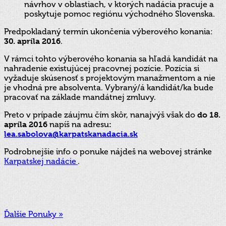
návrhov v oblastiach, v ktorých nadácia pracuje a
poskytuje pomoc regiónu východného Slovenska.
Predpokladaný termín ukončenia výberového konania:
30. apríla 2016
.
V rámci tohto výberového konania sa hľadá kandidát na
nahradenie existujúcej pracovnej pozície. Pozícia si
vyžaduje skúsenosť s projektovým manažmentom a nie
je vhodná pre absolventa. Vybraný/á kandidát/ka bude
pracovať na základe mandátnej zmluvy.
Preto v prípade záujmu čím skôr, nanajvýš však do
do 18.
apríla 2016
napíš na adresu
:
lea.sabolova@karpatskanadacia.sk
Podrobnejšie info o ponuke nájdeš na webovej stránke
Karpatskej nadácie
.
Ďalšie Ponuky »