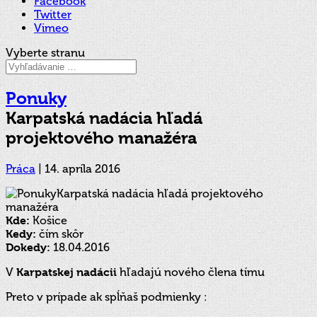
Facebook
Twitter
Vimeo
Vyberte stranu
Ponuky
Karpatská nadácia hľadá
projektového manažéra
Práca
|
14. apríla 2016
Kde:
Košice
Kedy:
čím skôr
Dokedy:
18.04.2016
V
Karpatskej nadácii
hľadajú nového člena tímu
Preto v prípade ak spĺňaš podmienky :