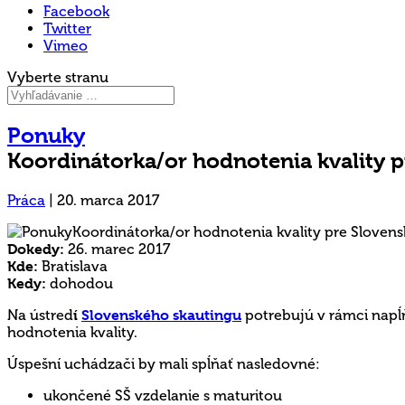
Facebook
Twitter
Vimeo
Vyberte stranu
Ponuky
Koordinátorka/or hodnotenia kvality p
Práca
|
20. marca 2017
Dokedy:
26. marec 2017
Kde:
Bratislava
Kedy:
dohodou
Na ústred
í
Slovenského skautingu
potrebujú v rámci napĺ
hodnotenia kvality.
Úspešní uchádzači by mali spĺňať nasledovné:
ukončené SŠ vzdelanie s maturitou