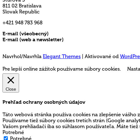
811 02 Bratislava
Slovak Republic
+421 948 783 968
E-mail (všeobecný)
rms@mladez.sk
E-mail (web a newsletter)
media@mladez.sk
Ochrana a spracovanie osobných údajov
Navrhol/Navrhla
Elegant Themes
| Aktivované od
WordPre
Pre lepší online zážitok používame súbory cookies.
Nasta
Close
Prehľad ochrany osobných údajov
Táto webová stránka používa cookies na zlepšenie vášho z
Používame tiež súbory cookies tretích strán (Google ana
Vašom prehliadači iba so súhlasom používateľa. Máte tiež 
Potrebné
Potrebné