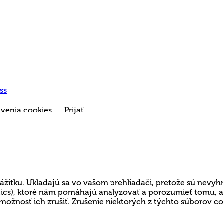
ss
venia cookies
Prijať
ážitku. Ukladajú sa vo vašom prehliadači, pretože sú nevyh
lytics), ktoré nám pomáhajú analyzovať a porozumieť tomu,
možnosť ich zrušiť. Zrušenie niektorých z týchto súborov c