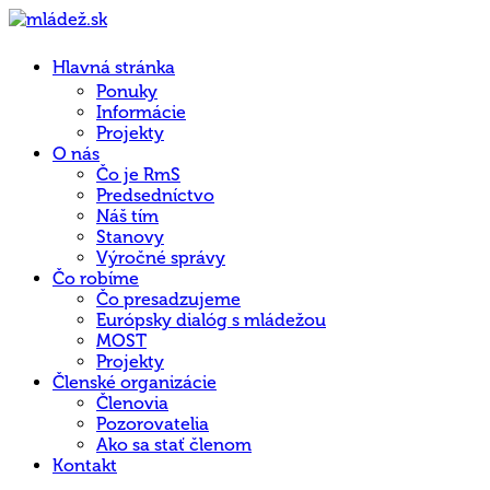
Hlavná stránka
Ponuky
Informácie
Projekty
O nás
Čo je RmS
Predsedníctvo
Náš tím
Stanovy
Výročné správy
Čo robíme
Čo presadzujeme
Európsky dialóg s mládežou
MOST
Projekty
Členské organizácie
Členovia
Pozorovatelia
Ako sa stať členom
Kontakt