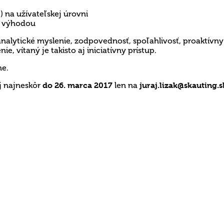
t) na užívateľskej úrovni
ú výhodou
alytické myslenie, zodpovednosť, spoľahlivosť, proaktívny 
 vítaný je takisto aj iniciatívny prístup.
ne.
aj najneskôr
do 26. marca 2017
len na
juraj.lizak@skauting.s