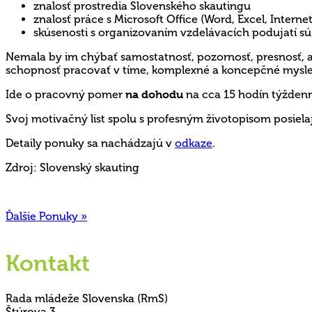
znalosť prostredia Slovenského skautingu
znalosť práce s Microsoft Office (Word, Excel, Interne
skúsenosti s organizovaním vzdelávacích podujatí s
Nemala by im chýbať samostatnosť, pozornosť, presnosť, an
schopnosť pracovať v tíme, komplexné a koncepčné myslenie,
Ide o pracovný pomer
na dohodu
na cca 15 hodín týžden
Svoj motivačný list spolu s profesným životopisom posiel
Detaily ponuky sa nachádzajú v
odkaze
.
Zdroj: Slovenský skauting
Ďalšie Ponuky »
Kontakt
Rada mládeže Slovenska (RmS)
Štúrova 3