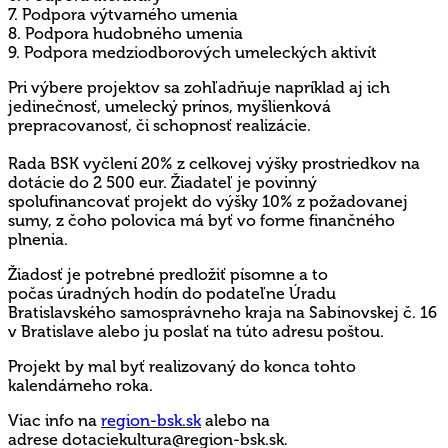
7. Podpora výtvarného umenia
8. Podpora hudobného umenia
9. Podpora medziodborových umeleckých aktivít
Pri výbere projektov sa zohľadňuje napríklad aj ich
jedinečnosť, umelecký prínos, myšlienková
prepracovanosť, či schopnosť realizácie.
Rada BSK vyčlení 20% z celkovej výšky prostriedkov na
dotácie do 2 500 eur. Žiadateľ je povinný
spolufinancovať projekt do výšky 10% z požadovanej
sumy, z čoho polovica má byť vo forme finančného
plnenia.
Žiadosť je potrebné predložiť písomne a to
počas úradných hodín do podateľne Úradu
Bratislavského samosprávneho kraja na Sabinovskej č. 16
v Bratislave alebo ju poslať na túto adresu poštou.
Projekt by mal byť realizovaný do konca tohto
kalendárneho roka.
Viac info na
region-bsk.sk
alebo na
adrese dotaciekultura@region-bsk.sk.