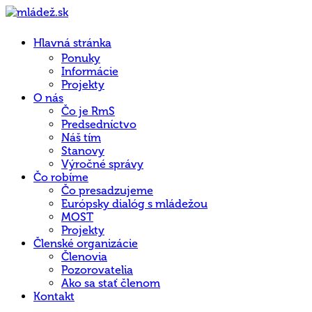
Hlavná stránka
Ponuky
Informácie
Projekty
O nás
Čo je RmS
Predsedníctvo
Náš tím
Stanovy
Výročné správy
Čo robíme
Čo presadzujeme
Európsky dialóg s mládežou
MOST
Projekty
Členské organizácie
Členovia
Pozorovatelia
Ako sa stať členom
Kontakt