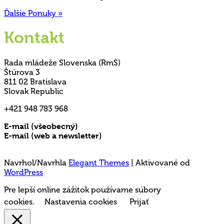
Ďalšie Ponuky »
Kontakt
Rada mládeže Slovenska (RmS)
Štúrova 3
811 02 Bratislava
Slovak Republic
+421 948 783 968
E-mail (všeobecný)
rms@mladez.sk
E-mail (web a newsletter)
media@mladez.sk
Ochrana a spracovanie osobných údajov
Navrhol/Navrhla
Elegant Themes
| Aktivované od
WordPress
Pre lepší online zážitok používame súbory
cookies.
Nastavenia cookies
Prijať