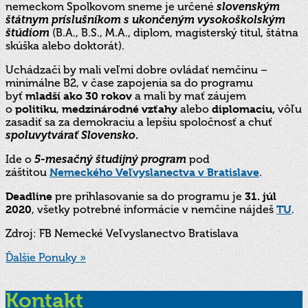
nemeckom Spolkovom sneme je určené
slovenským
štátnym príslušníkom s
ukončeným vysokoškolským
štúdiom
(B.A., B.S., M.A., diplom, magisterský titul, štátna
skúška alebo doktorát).
Uchádzači by mali veľmi dobre ovládať nemčinu –
minimálne B2, v čase zapojenia sa do programu
byť
mladší ako 30 rokov
a mali by mať záujem
o
politiku
,
medzinárodné vzťahy
alebo
diplomaciu,
vôľu
zasadiť sa za demokraciu a lepšiu spoločnosť a chuť
spoluvytvárať Slovensko
.
Ide o
5-mesačný študijný program
pod
záštitou
Nemeckého Veľvyslanectva v Bratislave
.
Deadline
pre prihlasovanie sa do programu je
31. júl
2020
, všetky potrebné informácie v nemčine nájdeš
TU
.
Zdroj: FB Nemecké Veľvyslanectvo Bratislava
Ďalšie Ponuky »
Kontakt