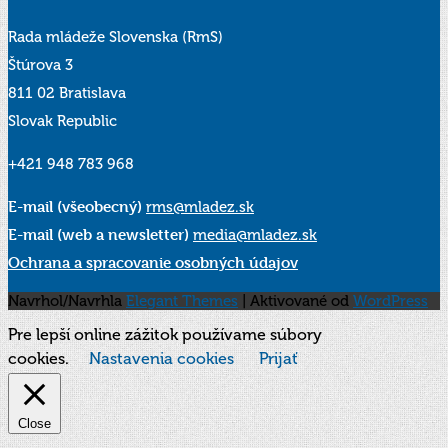
Rada mládeže Slovenska (RmS)
Štúrova 3
811 02 Bratislava
Slovak Republic
+421 948 783 968
E-mail (všeobecný)
rms@mladez.sk
E-mail (web a newsletter)
media@mladez.sk
Ochrana a spracovanie osobných údajov
Navrhol/Navrhla
Elegant Themes
| Aktivované od
WordPress
Pre lepší online zážitok používame súbory
cookies.
Nastavenia cookies
Prijať
Close