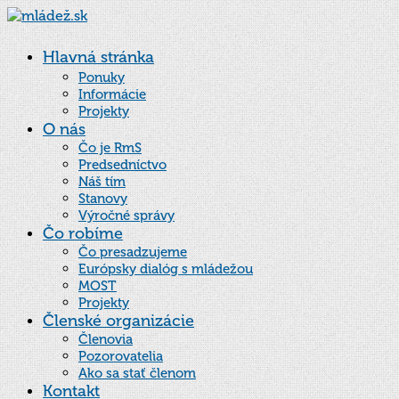
Hlavná stránka
Ponuky
Informácie
Projekty
O nás
Čo je RmS
Predsedníctvo
Náš tím
Stanovy
Výročné správy
Čo robíme
Čo presadzujeme
Európsky dialóg s mládežou
MOST
Projekty
Členské organizácie
Členovia
Pozorovatelia
Ako sa stať členom
Kontakt