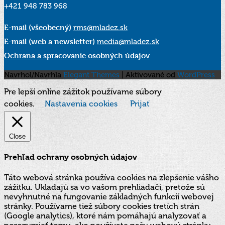
+421 948 783 968
E-mail (všeobecný)
rms@mladez.sk
E-mail (web a newsletter)
media@mladez.sk
Ochrana a spracovanie osobných údajov
Navrhol/Navrhla
Elegant Themes
| Aktivované od
WordPress
Pre lepší online zážitok používame súbory
cookies.
Nastavenia cookies
Prijať
Close
Prehľad ochrany osobných údajov
Táto webová stránka používa cookies na zlepšenie vášho
zážitku. Ukladajú sa vo vašom prehliadači, pretože sú
nevyhnutné na fungovanie základných funkcií webovej
stránky. Používame tiež súbory cookies tretích strán
(Google analytics), ktoré nám pomáhajú analyzovať a