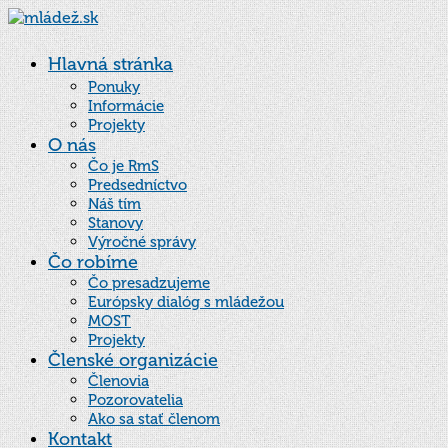
Hlavná stránka
Ponuky
Informácie
Projekty
O nás
Čo je RmS
Predsedníctvo
Náš tím
Stanovy
Výročné správy
Čo robíme
Čo presadzujeme
Európsky dialóg s mládežou
MOST
Projekty
Členské organizácie
Členovia
Pozorovatelia
Ako sa stať členom
Kontakt