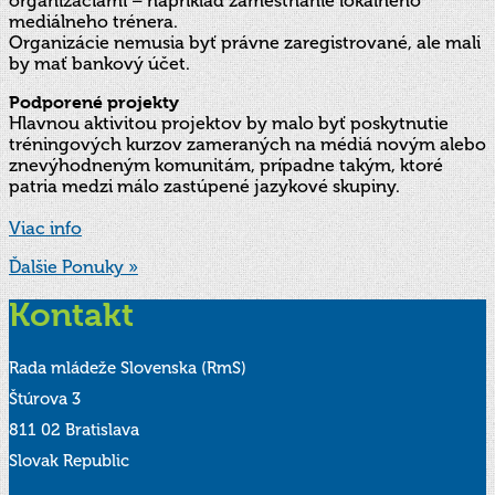
organizáciami – napríklad zamestnanie lokálneho
mediálneho trénera.
Organizácie nemusia byť právne zaregistrované, ale mali
by mať bankový účet.
Podporené projekty
Hlavnou aktivitou projektov by malo byť poskytnutie
tréningových kurzov zameraných na médiá novým alebo
znevýhodneným komunitám, prípadne takým, ktoré
patria medzi málo zastúpené jazykové skupiny.
Viac info
Ďalšie Ponuky »
Kontakt
Rada mládeže Slovenska (RmS)
Štúrova 3
811 02 Bratislava
Slovak Republic