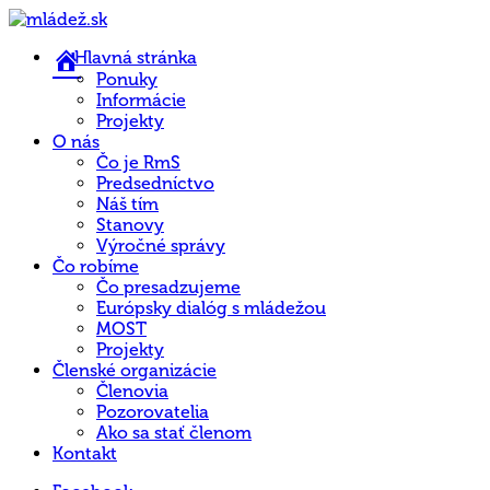
Hlavná stránka
Ponuky
Informácie
Projekty
O nás
Čo je RmS
Predsedníctvo
Náš tím
Stanovy
Výročné správy
Čo robíme
Čo presadzujeme
Európsky dialóg s mládežou
MOST
Projekty
Členské organizácie
Členovia
Pozorovatelia
Ako sa stať členom
Kontakt