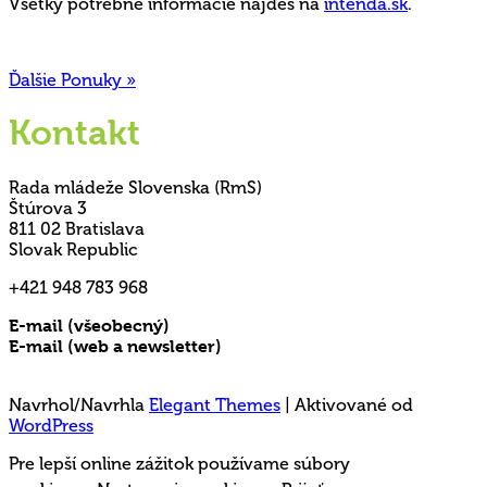
Všetky potrebné informácie nájdeš na
intenda.sk
.
Ďalšie Ponuky »
Kontakt
Rada mládeže Slovenska (RmS)
Štúrova 3
811 02 Bratislava
Slovak Republic
+421 948 783 968
E-mail (všeobecný)
rms@mladez.sk
E-mail (web a newsletter)
media@mladez.sk
Ochrana a spracovanie osobných údajov
Navrhol/Navrhla
Elegant Themes
| Aktivované od
WordPress
Pre lepší online zážitok používame súbory