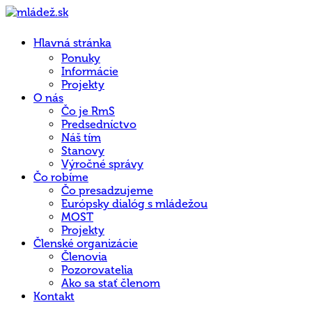
Hlavná stránka
Ponuky
Informácie
Projekty
O nás
Čo je RmS
Predsedníctvo
Náš tím
Stanovy
Výročné správy
Čo robíme
Čo presadzujeme
Európsky dialóg s mládežou
MOST
Projekty
Členské organizácie
Členovia
Pozorovatelia
Ako sa stať členom
Kontakt