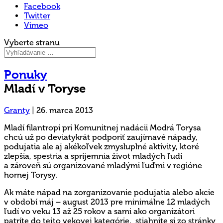
Facebook
Twitter
Vimeo
Vyberte stranu
Ponuky
Mladí v Toryse
Granty
|
26. marca 2013
Mladí filantropi pri Komunitnej nadácii Modrá Torysa
chcú už po deviatykrát podporiť zaujímavé nápady,
podujatia ale aj akékoľvek zmysluplné aktivity, ktoré
zlepšia, spestria a spríjemnia život mladých ľudí
a zároveň sú organizované mladými ľuďmi v regióne
hornej Torysy.
Ak máte nápad na zorganizovanie podujatia alebo akcie
v období máj – august 2013 pre minimálne 12 mladých
ľudí vo veku 13 až 25 rokov a sami ako organizátori
patríte do tejto vekovej kategórie, stiahnite si zo stránky