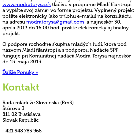
www.modratorysa.sk
tlačivo v programe Mladí filantropi
a vypíšte svoj zámer vo forme projektu. Vyplnený projekt
pošlite elektronicky (ako prílohu e-mailu) na konzultáciu
na adresu
modratorysa@gmail.com
a najneskôr 30.
apríla 2013 do 16:00 hod. pošlite elektronicky aj finálny
projekt.
O podpore rozhodne skupina mladých ľudí, ktorá pod
názvom Mladí filantropi a s podporou Nadácie SPP
funguje pri Komunitnej nadácii Modrá Torysa najneskôr
do 15. mája 2013.
Ďalšie Ponuky »
Kontakt
Rada mládeže Slovenska (RmS)
Štúrova 3
811 02 Bratislava
Slovak Republic
+421 948 783 968