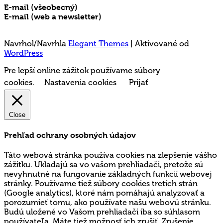
E-mail (všeobecný)
rms@mladez.sk
E-mail (web a newsletter)
media@mladez.sk
Ochrana a spracovanie osobných údajov
Navrhol/Navrhla
Elegant Themes
| Aktivované od
WordPress
Pre lepší online zážitok používame súbory
cookies.
Nastavenia cookies
Prijať
Close
Prehľad ochrany osobných údajov
Táto webová stránka používa cookies na zlepšenie vášho
zážitku. Ukladajú sa vo vašom prehliadači, pretože sú
nevyhnutné na fungovanie základných funkcií webovej
stránky. Používame tiež súbory cookies tretích strán
(Google analytics), ktoré nám pomáhajú analyzovať a
porozumieť tomu, ako používate našu webovú stránku.
Budú uložené vo Vašom prehliadači iba so súhlasom
používateľa. Máte tiež možnosť ich zrušiť. Zrušenie