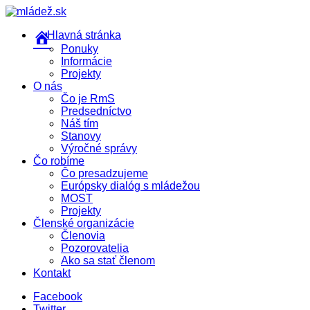
Hlavná stránka
Ponuky
Informácie
Projekty
O nás
Čo je RmS
Predsedníctvo
Náš tím
Stanovy
Výročné správy
Čo robíme
Čo presadzujeme
Európsky dialóg s mládežou
MOST
Projekty
Členské organizácie
Členovia
Pozorovatelia
Ako sa stať členom
Kontakt
Facebook
Twitter