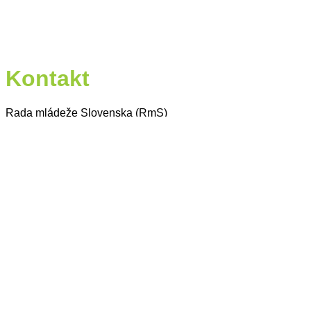
Kontakt
Rada mládeže Slovenska (RmS)
Štúrova 3
811 02 Bratislava
Slovak Republic
+421 948 783 968
E-mail (všeobecný)
rms@mladez.sk
E-mail (web a newsletter)
media@mladez.sk
Ochrana a spracovanie osobných údajov
Navrhol/Navrhla
Elegant Themes
| Aktivované od
WordPress
Pre lepší online zážitok používame súbory
cookies.
Nastavenia cookies
Prijať