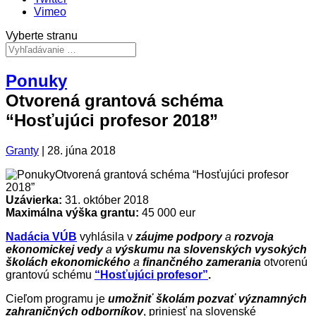
Vimeo
Vyberte stranu
Ponuky
Otvorená grantová schéma
“Hosťujúci profesor 2018”
Granty
|
28. júna 2018
Uzávierka:
31. október 2018
Maximálna výška grantu:
45 000 eur
Nadácia VÚB
vyhlásila v
záujme podpory
a
rozvoja
ekonomickej vedy
a
výskumu na slovenských vysokých
školách ekonomického
a
finančného zamerania
otvorenú
grantovú schému
“Hosťujúci profesor”
.
Cieľom programu je
umožniť školám pozvať významných
zahraničných odborníkov
, priniesť na slovenské