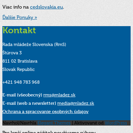
Viac info na
cedslovakia.eu
.
Ďalšie Ponuky »
Kontakt
Rada mládeže Slovenska (RmS)
Štúrova 3
811 02 Bratislava
Slovak Republic
+421 948 783 968
E-mail (všeobecný)
rms@mladez.sk
E-mail (web a newsletter)
media@mladez.sk
Ochrana a spracovanie osobných údajov
Navrhol/Navrhla
Elegant Themes
| Aktivované od
WordPress
Pre lepší online zážitok používame súbory