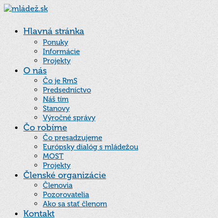
Hlavná stránka
Ponuky
Informácie
Projekty
O nás
Čo je RmS
Predsedníctvo
Náš tím
Stanovy
Výročné správy
Čo robíme
Čo presadzujeme
Európsky dialóg s mládežou
MOST
Projekty
Členské organizácie
Členovia
Pozorovatelia
Ako sa stať členom
Kontakt