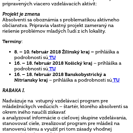
pripravených viacero vzdelávacích aktivít:
Projekt je zmena
Absolventi sa oboznámia s problematikou aktívneho
občianstva. Pripravia vlastný projekt zameraný na
riešenie problémov mladých ľudí z ich lokality.
Termíny
:
8. – 10. február 2018 Žilinský kraj –
prihláška a
podrobnosti sú
TU
16. – 18. február 2018
Košický kraj
–
prihláška a
podrobnosti sú
TU
16. – 18. február 2018 Banskobystrický a
Nitriansky
kraj
–
prihláška a podrobnosti sú
TU
RABAKA I.
Nadväzuje na vstupný vzdelávací program pre
mládežníckych vedúcich – štartér, ktorého absolventi sa
okrem iného naučili získavať
a analyzovať informácie o cieľovej skupine vzdelávania,
stanovovať ciele, zrealizovať program pre mládež na
stanovenú tému a využiť pri tom zásady vhodnej