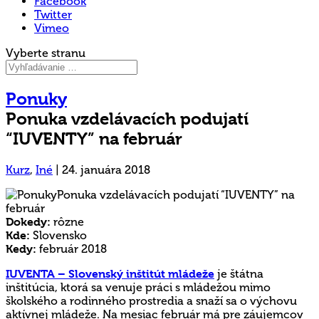
Facebook
Twitter
Vimeo
Vyberte stranu
Ponuky
Ponuka vzdelávacích podujatí
“IUVENTY” na február
Kurz
,
Iné
|
24. januára 2018
Dokedy:
rôzne
Kde:
Slovensko
Kedy:
február 2018
IUVENTA – Slovenský inštitút mládeže
je štátna
inštitúcia, ktorá sa venuje práci s mládežou mimo
školského a rodinného prostredia a snaží sa o výchovu
aktívnej mládeže. Na mesiac február má pre záujemcov