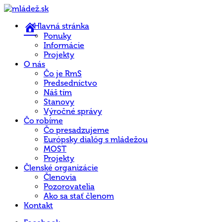
Hlavná stránka
Ponuky
Informácie
Projekty
O nás
Čo je RmS
Predsedníctvo
Náš tím
Stanovy
Výročné správy
Čo robíme
Čo presadzujeme
Európsky dialóg s mládežou
MOST
Projekty
Členské organizácie
Členovia
Pozorovatelia
Ako sa stať členom
Kontakt