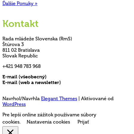
Ďalšie Ponuky »
Kontakt
Rada mládeže Slovenska (RmS)
Štúrova 3
811 02 Bratislava
Slovak Republic
+421 948 783 968
E-mail (všeobecný)
rms@mladez.sk
E-mail (web a newsletter)
media@mladez.sk
Ochrana a spracovanie osobných údajov
Navrhol/Navrhla
Elegant Themes
| Aktivované od
WordPress
Pre lepší online zážitok používame súbory
cookies.
Nastavenia cookies
Prijať