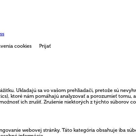
ss
venia cookies
Prijať
ážitku. Ukladajú sa vo vašom prehliadači, pretože sú nevyh
lytics), ktoré nám pomáhajú analyzovať a porozumieť tomu,
možnosť ich zrušiť. Zrušenie niektorých z týchto súborov c
govanie webovej stránky. Táto kategória obsahuje iba súbo
 osobné informácie.