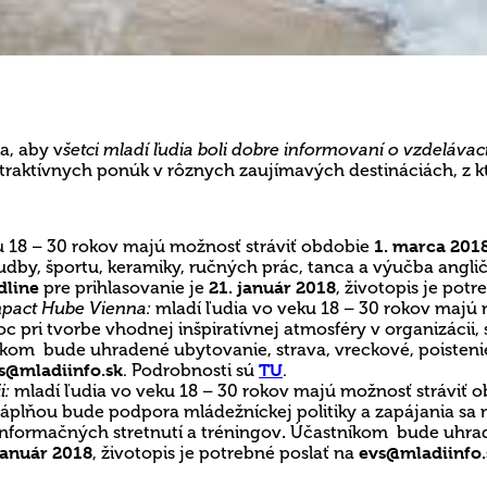
ka, aby v
šetci mladí ľudia boli dobre informovaní o vzdelávací
traktívnych ponúk v rôznych zaujímavých destináciách, z kt
ku 18 – 30 rokov majú možnosť stráviť obdobie
1. marca 2018
 hudby, športu, keramiky, ručných prác, tanca a výučba ang
dline
pre prihlasovanie je
21. január 2018
, životopis je pot
mpact Hube Vienna:
mladí ľudia vo veku 18 – 30 rokov majú
c pri tvorbe vhodnej inšpiratívnej atmosféry v organizácii,
kom bude uhradené ubytovanie, strava, vreckové, poisteni
s@mladiinfo.sk
. Podrobnosti sú
TU
.
i:
mladí ľudia vo veku 18 – 30 rokov majú možnosť stráviť 
plňou bude podpora mládežníckej politiky a zapájania sa m
 informačných stretnutí a tréningov
.
Účastníkom bude uhrade
január 2018
, životopis je potrebné poslať na
evs@mladiinfo.