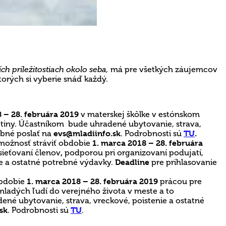
ch príležitostiach okolo seba,
má pre všetkých záujemcov
orých si vyberie snáď každý.
 – 28. februára 2019
v materskej škôlke v estónskom
ličtiny. Účastníkom bude uhradené ubytovanie, strava,
rebné poslať na
evs@mladiinfo.sk
. Podrobnosti sú
TU
.
 možnosť stráviť obdobie
1. marca 2018 – 28. februára
 sieťovaní členov
,
podporou pri organizovaní podujatí,
e a ostatné potrebné výdavky.
Deadline
pre prihlasovanie
obdobie
1. marca 2018 – 28. februára 2019
prácou pre
ladých ľudí do verejného života v meste a to
né ubytovanie, strava, vreckové, poistenie a ostatné
sk
. Podrobnosti sú
TU
.