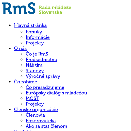
Hlavná stránka
Ponuky
Informácie
Projekty
O nás
Čo je RmS
Predsedníctvo
Náš tím
Stanovy
Výročné správy
Čo robíme
Čo presadzujeme
Európsky dialóg s mládežou
MOST
Projekty
Členské organizácie
Členovia
Pozorovatelia
Ako sa stať členom