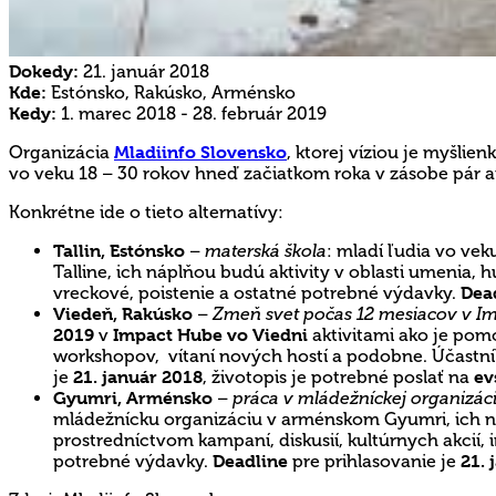
Dokedy:
21. január 2018
Kde:
Estónsko, Rakúsko, Arménsko
Kedy:
1. marec 2018 - 28. február 2019
Organizácia
Mladiinfo Slovensko
, ktorej víziou je myšlien
vo veku 18 – 30 rokov hneď začiatkom roka v zásobe pár a
Konkrétne ide o tieto alternatívy:
Tallin, Estónsko
–
materská škola
: mladí ľudia vo ve
Talline, ich náplňou budú aktivity v oblasti umenia,
vreckové, poistenie a ostatné potrebné výdavky.
Dea
Viedeň, Rakúsko
–
Zmeň svet počas 12 mesiacov v I
2019
v
Impact Hube vo Viedni
aktivitami ako je pomo
workshopov, vítaní nových hostí a podobne. Účastní
je
21. január 2018
, životopis je potrebné poslať na
ev
Gyumri, Arménsko
–
práca v mládežníckej organizáci
mládežnícku organizáciu v arménskom Gyumri, ich ná
prostredníctvom kampaní, diskusií, kultúrnych akcií,
potrebné výdavky.
Deadline
pre prihlasovanie je
21. 