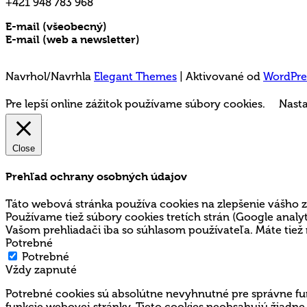
+421 948 783 968
E-mail (všeobecný)
rms@mladez.sk
E-mail (web a newsletter)
media@mladez.sk
Ochrana a spracovanie osobných údajov
Navrhol/Navrhla
Elegant Themes
| Aktivované od
WordPre
Pre lepší online zážitok používame súbory cookies.
Nasta
Close
Prehľad ochrany osobných údajov
Táto webová stránka používa cookies na zlepšenie vášho z
Používame tiež súbory cookies tretích strán (Google ana
Vašom prehliadači iba so súhlasom používateľa. Máte tiež 
Potrebné
Potrebné
Vždy zapnuté
Potrebné cookies sú absolútne nevyhnutné pre správne fun
funkcie webovej stránky. Tieto cookies neobsahujú žiadne