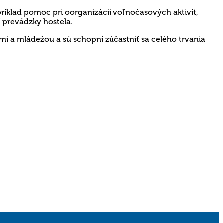
íklad pomoc pri oorganizácii voľnočasových aktivít,
 prevádzky hostela.
eťmi a mládežou a sú schopní zúčastniť sa celého trvania