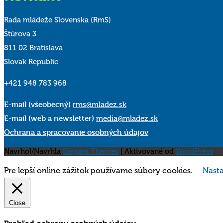
Rada mládeže Slovenska (RmS)
Štúrova 3
811 02 Bratislava
Slovak Republic
+421 948 783 968
E-mail (všeobecný)
rms@mladez.sk
E-mail (web a newsletter)
media@mladez.sk
Ochrana a spracovanie osobných údajov
Navrhol/Navrhla
Elegant Themes
| Aktivované od
WordPress
Pre lepší online zážitok používame súbory cookies.
Nasta
Close