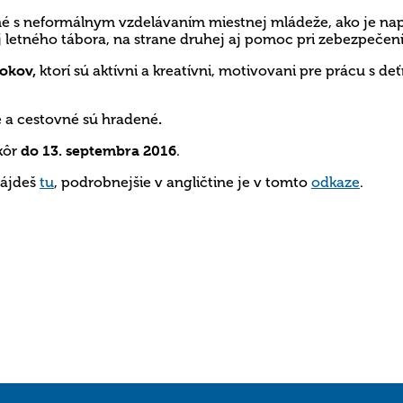
é s neformálnym vzdelávaním miestnej mládeže, ako je napr
letného tábora, na strane druhej aj pomoc pri zebezpečení
rokov,
ktorí sú aktívni a kreatívni, motivovani pre prácu s d
é a cestovné sú hradené
.
kôr
do 13. septembra 2016
.
ájdeš
tu
, podrobnejšie v angličtine je v tomto
odkaze
.