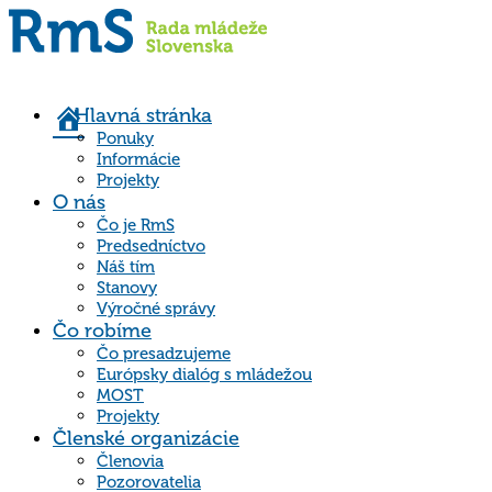
Hlavná stránka
Ponuky
Informácie
Projekty
O nás
Čo je RmS
Predsedníctvo
Náš tím
Stanovy
Výročné správy
Čo robíme
Čo presadzujeme
Európsky dialóg s mládežou
MOST
Projekty
Členské organizácie
Členovia
Pozorovatelia