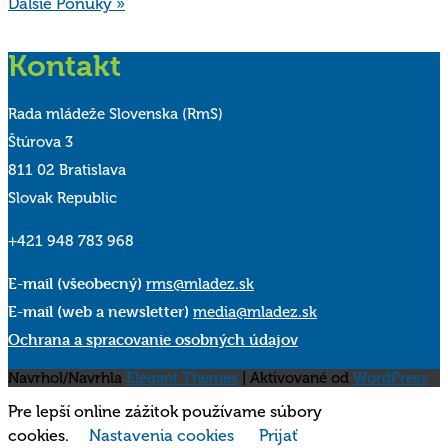
Ďalšie Ponuky »
Kontakt
Rada mládeže Slovenska (RmS)
Štúrova 3
811 02 Bratislava
Slovak Republic
+421 948 783 968
E-mail (všeobecný)
rms@mladez.sk
E-mail (web a newsletter)
media@mladez.sk
Ochrana a spracovanie osobných údajov
Navrhol/Navrhla
Elegant Themes
| Aktivované od
WordPress
Pre lepší online zážitok používame súbory
cookies.
Nastavenia cookies
Prijať