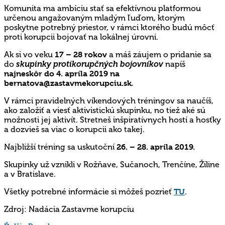
Komunita ma ambíciu stať sa efektívnou platformou
určenou angažovaným mladým ľuďom, ktorým
poskytne potrebný priestor, v rámci ktorého
budú môcť
proti korupcii bojovať na lokálnej úrovni.
Ak si vo veku
17 – 28 rokov
a máš záujem o pridanie sa
do
skupinky protikorupčných bojovníkov
napíš
najneskôr do 4. apríla 2019 na
bernatova@zastavmekorupciu.sk
.
V rámci pravidelných víkendových tréningov sa naučíš,
ako založiť a viesť aktivistickú skupinku, no tiež aké sú
možnosti jej aktivít. Stretneš inšpiratívnych hostí a hosťky
a dozvieš sa viac o korupcii ako takej.
Najbližší tréning sa uskutoční
26. – 28. apríla 2019.
Skupinky už vznikli v Rožňave, Sučanoch, Trenčíne, Žiline
a v Bratislave.
Všetky potrebné informácie si môžeš pozrieť
TU
.
Zdroj: Nadácia Zastavme korupciu