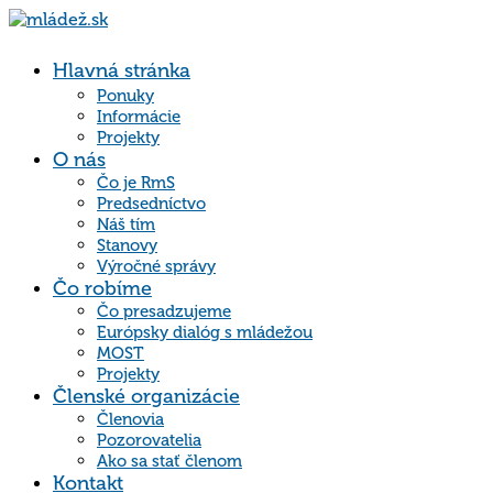
Hlavná stránka
Ponuky
Informácie
Projekty
O nás
Čo je RmS
Predsedníctvo
Náš tím
Stanovy
Výročné správy
Čo robíme
Čo presadzujeme
Európsky dialóg s mládežou
MOST
Projekty
Členské organizácie
Členovia
Pozorovatelia
Ako sa stať členom
Kontakt