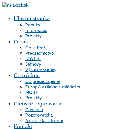
Hlavná stránka
Ponuky
Informácie
Projekty
O nás
Čo je RmS
Predsedníctvo
Náš tím
Stanovy
Výročné správy
Čo robíme
Čo presadzujeme
Európsky dialóg s mládežou
MOST
Projekty
Členské organizácie
Členovia
Pozorovatelia
Ako sa stať členom
Kontakt