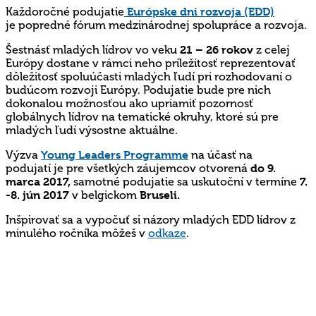
Každoročné podujatie
Európske dni rozvoja (EDD)
je popredné fórum medzinárodnej spolupráce a rozvoja.
Šestnásť mladých lídrov vo veku
21 – 26 rokov
z celej
Európy dostane v rámci neho príležitosť reprezentovať
dôležitosť spoluúčasti mladých ľudí pri rozhodovaní o
budúcom rozvoji Európy. Podujatie bude pre nich
dokonalou možnosťou ako upriamiť pozornosť
globálnych lídrov na tematické okruhy, ktoré sú pre
mladých ľudí výsostne aktuálne.
Výzva
Young Leaders Programme
na účasť na
podujatí
je pre všetkých záujemcov otvorená
do 9.
marca 2017,
samotné podujatie sa uskutoční v termíne
7.
-8. jún 2017
v belgickom
Bruseli.
Inšpirovať sa a vypočuť si názory mladých EDD lídrov z
minulého ročníka môžeš v
odkaze
.