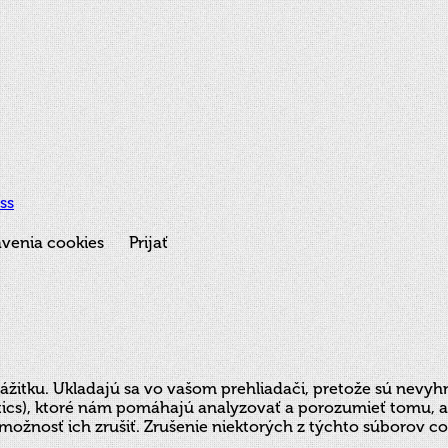
ss
venia cookies
Prijať
ážitku. Ukladajú sa vo vašom prehliadači, pretože sú nevyh
lytics), ktoré nám pomáhajú analyzovať a porozumieť tomu,
možnosť ich zrušiť. Zrušenie niektorých z týchto súborov c