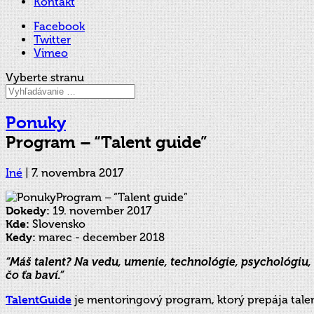
Kontakt
Facebook
Twitter
Vimeo
Vyberte stranu
Ponuky
Program – “Talent guide”
Iné
|
7. novembra 2017
Dokedy:
19. november 2017
Kde:
Slovensko
Kedy:
marec - december 2018
“Máš talent? Na vedu, umenie, technológie, psychológiu, 
čo ťa baví.”
TalentGuide
je mentoringový program, ktorý prepája tale