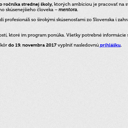
 ročníka strednej školy,
ktorých ambíciou je pracovať na 
eho skúsenejšieho človeka –
mentora.
 profesionáli so širokými skúsenosťami zo Slovenska i zahra
stí, ktoré im program ponúka. Všetky potrebné informácie s
skôr
do 19. novembra 2017
vyplniť nasledovnú
prihlášku
.