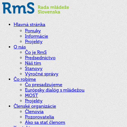
Hlavná stránka
Ponuky
Informácie
Projekty
O nás
Čo je RmS
Predsedníctvo
Náš tím
Stanovy
Výročné správy
Čo robíme
Čo presadzujeme
Európsky dialóg s mládežou
MOST
Projekty
Členské organizácie
Členovia
Pozorovatelia
Ako sa stať členom