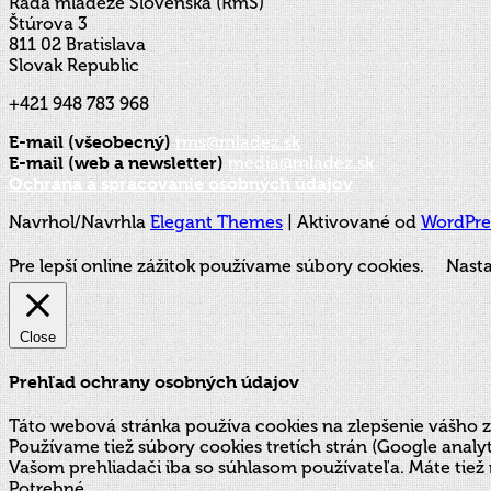
Rada mládeže Slovenska (RmS)
Štúrova 3
811 02 Bratislava
Slovak Republic
+421 948 783 968
E-mail (všeobecný)
rms@mladez.sk
E-mail (web a newsletter)
media@mladez.sk
Ochrana a spracovanie osobných údajov
Navrhol/Navrhla
Elegant Themes
| Aktivované od
WordPre
Pre lepší online zážitok používame súbory cookies.
Nasta
Close
Prehľad ochrany osobných údajov
Táto webová stránka používa cookies na zlepšenie vášho z
Používame tiež súbory cookies tretích strán (Google ana
Vašom prehliadači iba so súhlasom používateľa. Máte tiež 
Potrebné