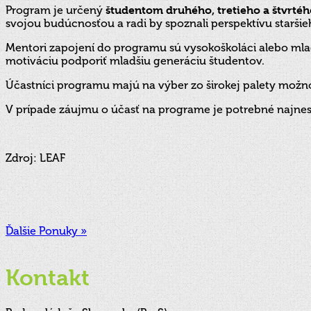
Program je určený
študentom druhého, tretieho a štvrtého
svojou budúcnosťou a radi by spoznali perspektívu starši
Mentori zapojení do programu sú vysokoškoláci alebo mladí
motiváciu podporiť mladšiu generáciu študentov.
Účastníci programu majú na výber zo širokej palety možno
V prípade záujmu o účasť na programe je potrebné najne
Zdroj: LEAF
Ďalšie Ponuky »
Kontakt