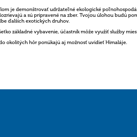
čelom je demonštrovať
udržateľné
ekologické poľnohospodár
 dozrievajú a
sú pripravené
na zber. Tvojou úlohou budú pom
dbe ďalších exotických druhov.
šetko
základné vybavenie
, účastník môže využiť služby mies
y do okolitých hôr ponúkajú aj možnosť uvidieť
Himaláje
.