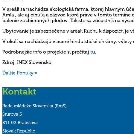
V areáli sa nachádza
ekologická farma, ktorej hlavným ú
Amla , ale aj cibuľa a zázvor, ktoré práve v tomto termíne
balenie zozbieraných plodov. Takisto sa zúčastníš na výsa
Ubytovanie je zabezpečené v areáli Ruchi, k dispozícii je v
V okolí sa nachádzajú viaceré h
induistické
chrámy
, výlet
Podrobnejšie info o projekte si prečítaj
tu
.
Zdroj: INEX Slovensko
Ďalšie Ponuky »
Kontakt
Rada mládeže Slovenska (RmS)
Štúrova 3
811 02 Bratislava
Slovak Republic