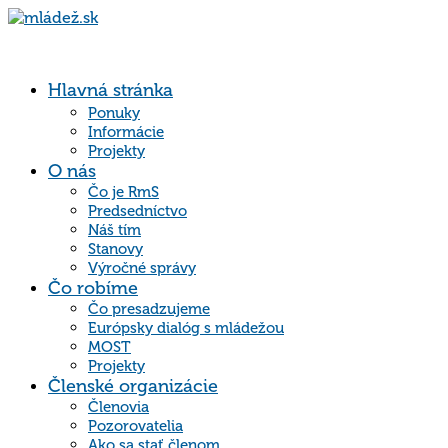
Hlavná stránka
Ponuky
Informácie
Projekty
O nás
Čo je RmS
Predsedníctvo
Náš tím
Stanovy
Výročné správy
Čo robíme
Čo presadzujeme
Európsky dialóg s mládežou
MOST
Projekty
Členské organizácie
Členovia
Pozorovatelia
Ako sa stať členom