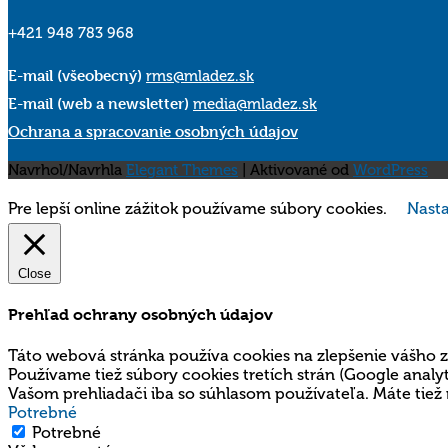
+421 948 783 968
E-mail (všeobecný)
rms@mladez.sk
E-mail (web a newsletter)
media@mladez.sk
Ochrana a spracovanie osobných údajov
Navrhol/Navrhla
Elegant Themes
| Aktivované od
WordPress
Pre lepší online zážitok používame súbory cookies.
Nasta
Close
Prehľad ochrany osobných údajov
Táto webová stránka používa cookies na zlepšenie vášho z
Používame tiež súbory cookies tretích strán (Google ana
Vašom prehliadači iba so súhlasom používateľa. Máte tiež 
Potrebné
Potrebné