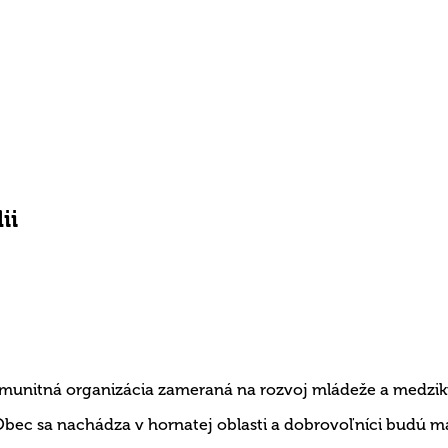
ii
munitná organizácia
zameraná na rozvoj mládeže a medzi
k
Obec sa nachádza v hornatej oblasti a dobrovoľníci budú 