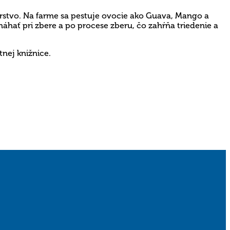
stvo. Na farme sa pestuje ovocie ako
Guava
, Mango a
áhať pri zbere a po procese zberu, čo zahŕňa
triedenie a
tnej knižnice.