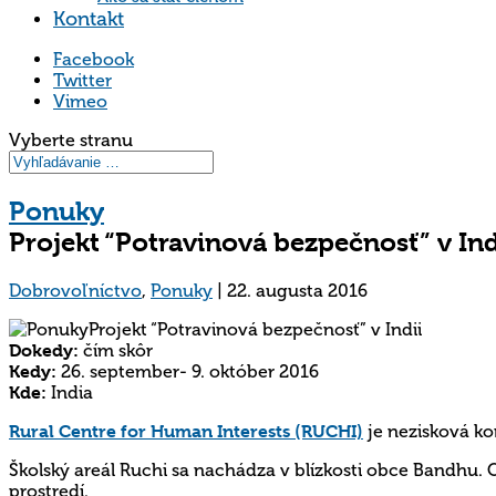
Kontakt
Facebook
Twitter
Vimeo
Vyberte stranu
Ponuky
Projekt “Potravinová bezpečnosť” v Ind
Dobrovoľníctvo
,
Ponuky
|
22. augusta 2016
Dokedy:
čím skôr
Kedy:
26. september- 9. október 2016
Kde:
India
Rural Centre for Human Interests (RUCHI)
je nezisková
ko
Školský
areál
Ruch
i sa nachádza v blízkosti obce Bandhu.
prostredí.