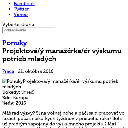
Facebook
Twitter
Vimeo
Vyberte stranu
Ponuky
Projektová/ý manažérka/ér výskumu
potrieb mladých
Práca
|
21. októbra 2016
Dokedy:
ihneď
Kde:
Európa
Kedy:
2016
Máš
rad výzvy? Si na voľnej nohe a páči sa ti pracovať vo
fázach počas niekoľkých týždňov v priebehu roka? Bol si
už predtým zapojený do výskumného projektu ? Máš