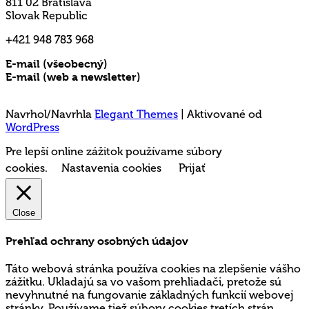
811 02 Bratislava
Slovak Republic
+421 948 783 968
E-mail (všeobecný)
rms@mladez.sk
E-mail (web a newsletter)
media@mladez.sk
Ochrana a spracovanie osobných údajov
Navrhol/Navrhla
Elegant Themes
| Aktivované od
WordPress
Pre lepší online zážitok používame súbory
cookies.
Nastavenia cookies
Prijať
Close
Prehľad ochrany osobných údajov
Táto webová stránka používa cookies na zlepšenie vášho
zážitku. Ukladajú sa vo vašom prehliadači, pretože sú
nevyhnutné na fungovanie základných funkcií webovej
stránky. Používame tiež súbory cookies tretích strán