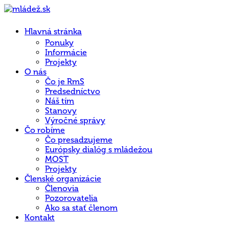
Hlavná stránka
Ponuky
Informácie
Projekty
O nás
Čo je RmS
Predsedníctvo
Náš tím
Stanovy
Výročné správy
Čo robíme
Čo presadzujeme
Európsky dialóg s mládežou
MOST
Projekty
Členské organizácie
Členovia
Pozorovatelia
Ako sa stať členom
Kontakt