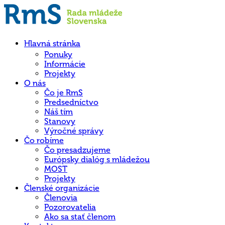
Hlavná stránka
Ponuky
Informácie
Projekty
O nás
Čo je RmS
Predsedníctvo
Náš tím
Stanovy
Výročné správy
Čo robíme
Čo presadzujeme
Európsky dialóg s mládežou
MOST
Projekty
Členské organizácie
Členovia
Pozorovatelia
Ako sa stať členom