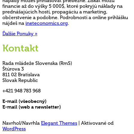
nápady môžeš prihlasovať priebežne. Získať môžu
financie až do výšky 5 000$, ktoré pokryjú náklady na
prednášajúcich hostí, propagáciu a marketing,
občerstvenie a podobne. Podrobnosti a online prihlášku
nájdeš na
ineteconomics.org
.
Ďalšie Ponuky »
Kontakt
Rada mládeže Slovenska (RmS)
Štúrova 3
811 02 Bratislava
Slovak Republic
+421 948 783 968
E-mail (všeobecný)
rms@mladez.sk
E-mail (web a newsletter)
media@mladez.sk
Ochrana a spracovanie osobných údajov
Navrhol/Navrhla
Elegant Themes
| Aktivované od
WordPress