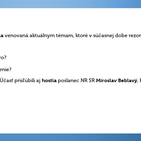
ia
venovaná aktuálnym témam, ktoré v súčasnej dobe rezon
vo?
enie?
 Účasť prisľúbili aj
hostia
poslanec NR SR
Miroslav Beblavý
,