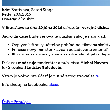
Kde:
Bratislava, Satori Stage
Kedy:
20.6.2016
Dokedy:
čím skôr
V
Bratislave
sa dňa
20.júna 2016
uskutoční
verejná diskus
Jadro diskusie bude venované otázkam ako je napríklad:
Ovplyvnili štrajky učiteľov pohľad politikov na školst
Prinesie nový minister Plavčan požadovanú zmenu?
Kto môže za súčasný stav a ako dosiahnuť jeho zlepš
Diskusiu
moderuje
moderátor a publicista
Michal Havran
.
for Slovakia
Stanislav Boledovič
.
Vstup je voľný, pre účasť je nutné zaregistrovať sa
tu
.
Info sleduj na facebooku
akcie
.
Ďalšie Ponuky »