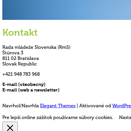
Kontakt
Rada mládeže Slovenska (RmS)
Štúrova 3
811 02 Bratislava
Slovak Republic
+421 948 783 968
E-mail (všeobecný)
rms@mladez.sk
E-mail (web a newsletter)
media@mladez.sk
Ochrana a spracovanie osobných údajov
Navrhol/Navrhla
Elegant Themes
| Aktivované od
WordPre
Pre lepší online zážitok používame súbory cookies.
Nasta