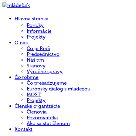
Hlavná stránka
Ponuky
Informácie
Projekty
O nás
Čo je RmS
Predsedníctvo
Náš tím
Stanovy
Výročné správy
Čo robíme
Čo presadzujeme
Európsky dialóg s mládežou
MOST
Projekty
Členské organizácie
Členovia
Pozorovatelia
Ako sa stať členom
Kontakt