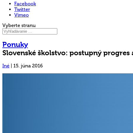
Facebook
Twitter
Vimeo
Vyberte stranu
Ponuky
Slovenské školstvo: postupný progres 
Iné
|
15. júna 2016