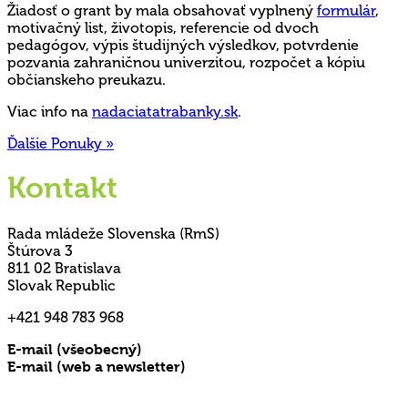
Žiadosť o grant by mala obsahovať vyplnený
formulár
,
motivačný list, životopis, referencie od dvoch
pedagógov, výpis študijných výsledkov, potvrdenie
pozvania zahraničnou univerzitou, rozpočet a kópiu
občianskeho preukazu.
Viac info na
nadaciatatrabanky.sk
.
Ďalšie Ponuky »
Kontakt
Rada mládeže Slovenska (RmS)
Štúrova 3
811 02 Bratislava
Slovak Republic
+421 948 783 968
E-mail (všeobecný)
rms@mladez.sk
E-mail (web a newsletter)
media@mladez.sk
Ochrana a spracovanie osobných údajov