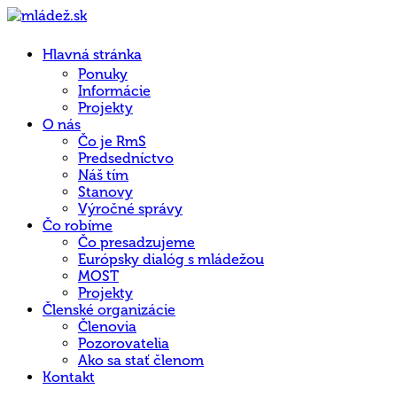
Hlavná stránka
Ponuky
Informácie
Projekty
O nás
Čo je RmS
Predsedníctvo
Náš tím
Stanovy
Výročné správy
Čo robíme
Čo presadzujeme
Európsky dialóg s mládežou
MOST
Projekty
Členské organizácie
Členovia
Pozorovatelia
Ako sa stať členom
Kontakt