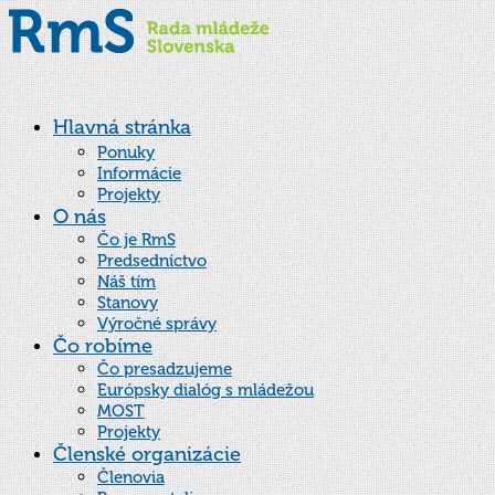
Hlavná stránka
Ponuky
Informácie
Projekty
O nás
Čo je RmS
Predsedníctvo
Náš tím
Stanovy
Výročné správy
Čo robíme
Čo presadzujeme
Európsky dialóg s mládežou
MOST
Projekty
Členské organizácie
Členovia