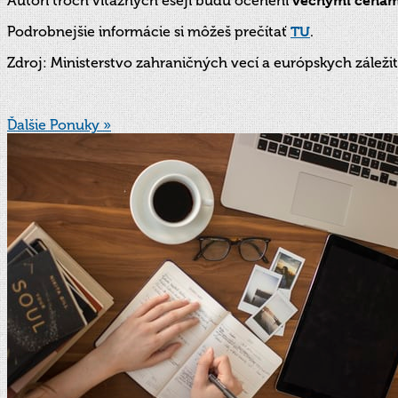
Autori troch víťazných esejí budú ocenení
vecnými cenam
Podrobnejšie informácie si môžeš prečítať
TU
.
Zdroj: Ministerstvo zahraničných vecí a európskych záležit
Ďalšie Ponuky »