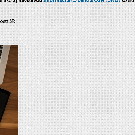
i
ako aj
návštevou
Informačného centra OSN (UNIS)
so sí
ostí SR