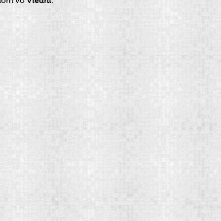
dlom vo
Viedni
.