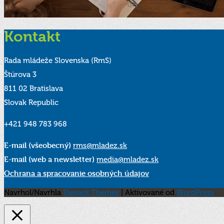
Kontakt
Rada mládeže Slovenska (RmS)
Štúrova 3
811 02 Bratislava
Slovak Republic
+421 948 783 968
E-mail (všeobecný)
rms@mladez.sk
E-mail (web a newsletter)
media@mladez.sk
Ochrana a spracovanie osobných údajov
Navrhol/Navrhla
Elegant Themes
| Aktivované od
WordPress