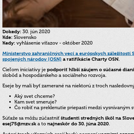
Dokedy:
30. jún 2020
Kde:
Slovensko
Kedy:
vyhlásenie víťazov - október 2020
Ministerstvo zahraničných vecí a európskych záležitostí 
spojených národov (OSN)
a ratifikácie Charty OSN.
Cieľom iniciatívy je
podporiť hlbší záujem o súčasné dian
slobôd a hospodárskeho a sociálneho rozvoja.
Eseje by mali byť zamerané na niektorú z troch nasledovn
Aký svet chceme?
Kam svet smeruje?
Čo robiť na preklenutie priepasti medzi vysnívaný
Súťaže sa môžu zúčastniť
študenti stredných škôl na Slov
esej75@mzv.sk
a to
najneskôr do 30. júna 2020
.