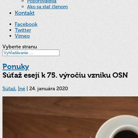
Pozorovatelia
Ako sa stať členom
Kontakt
Facebook
Twitter
Vimeo
Vyberte stranu
Ponuky
Súťaž esejí k 75. výročiu vzniku OSN
Súťaž
,
Iné
|
24. januára 2020