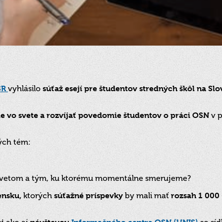
SR
vyhlásilo
súťaž esejí pre študentov stredných škôl na Slo
ie vo svete a rozvíjať povedomie študentov o práci OSN
v p
ých tém:
m svetom a tým, ku ktorému momentálne smerujeme?
ensku,
ktorých
súťažné príspevky
by mali mať
rozsah
1 000 