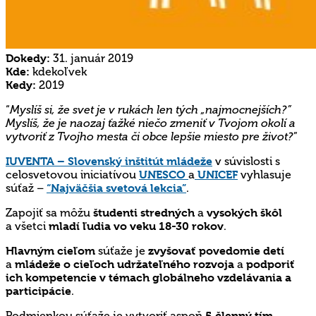
Dokedy:
31. január 2019
Kde:
kdekoľvek
Kedy:
2019
“
Myslíš si, že svet je v rukách len tých „najmocnejších?”
Myslíš, že je naozaj ťažké niečo zmeniť v Tvojom okolí a
vytvoriť z Tvojho mesta či obce lepšie miesto pre život?
”
IUVENTA – Slovenský inštitút mládeže
v súvislosti s
celosvetovou iniciatívou
UNESCO
a
UNICEF
vyhlasuje
súťaž –
“Najväčšia svetová lekcia”
.
Zapojiť sa môžu
študenti stredných
a
vysokých škôl
a všetci
mladí ľudia vo veku 18-30 rokov
.
Hlavným cieľom
súťaže je
zvyšovať povedomie detí
a
mládeže o cieľoch udržateľného rozvoja
a
podporiť
ich kompetencie v témach globálneho vzdelávania a
participácie
.
Podmienkou súťaže je vytvoriť aspoň
5 členný tím