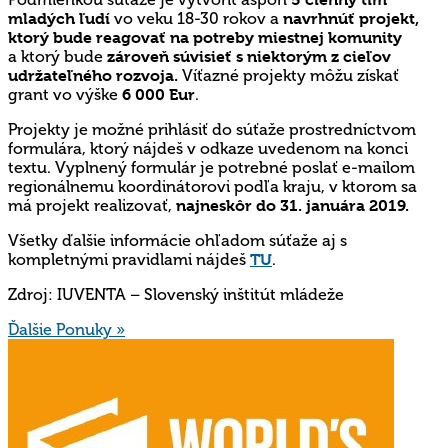
mladých ľudí
vo veku 18-30 rokov a
navrhnúť projekt,
ktorý bude reagovať na potreby miestnej komunity
a ktorý bude
zároveň súvisieť s niektorým z cieľov
udržateľného rozvoja.
Víťazné projekty môžu získať
grant vo výške
6 000 Eur
.
Projekty je možné prihlásiť do súťaže prostredníctvom
formulára, ktorý nájdeš v odkaze uvedenom na konci
textu. Vyplnený formulár je potrebné poslať e-mailom
regionálnemu koordinátorovi podľa kraju, v ktorom sa
má projekt realizovať,
najneskôr do
31. januára 2019.
Všetky ďalšie informácie ohľadom súťaže aj s
kompletnými pravidlami nájdeš
TU
.
Zdroj: IUVENTA – Slovenský inštitút mládeže
Ďalšie Ponuky »