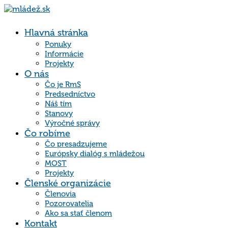
Hlavná stránka
Ponuky
Informácie
Projekty
O nás
Čo je RmS
Predsedníctvo
Náš tím
Stanovy
Výročné správy
Čo robíme
Čo presadzujeme
Európsky dialóg s mládežou
MOST
Projekty
Členské organizácie
Členovia
Pozorovatelia
Ako sa stať členom
Kontakt