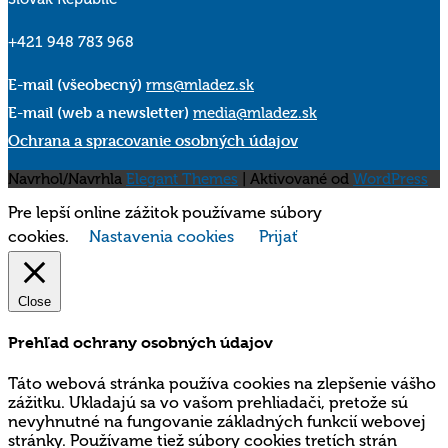
+421 948 783 968
E-mail (všeobecný)
rms@mladez.sk
E-mail (web a newsletter)
media@mladez.sk
Ochrana a spracovanie osobných údajov
Navrhol/Navrhla
Elegant Themes
| Aktivované od
WordPress
Pre lepší online zážitok používame súbory
cookies.
Nastavenia cookies
Prijať
Close
Prehľad ochrany osobných údajov
Táto webová stránka používa cookies na zlepšenie vášho
zážitku. Ukladajú sa vo vašom prehliadači, pretože sú
nevyhnutné na fungovanie základných funkcií webovej
stránky. Používame tiež súbory cookies tretích strán