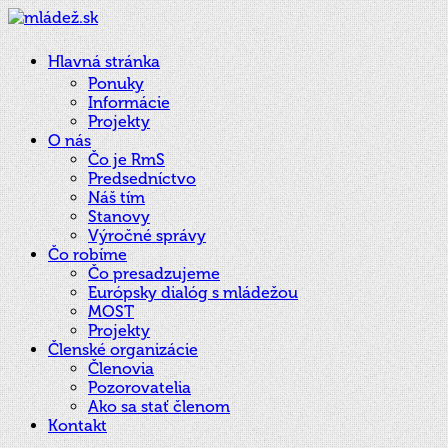
Hlavná stránka
Ponuky
Informácie
Projekty
O nás
Čo je RmS
Predsedníctvo
Náš tím
Stanovy
Výročné správy
Čo robíme
Čo presadzujeme
Európsky dialóg s mládežou
MOST
Projekty
Členské organizácie
Členovia
Pozorovatelia
Ako sa stať členom
Kontakt