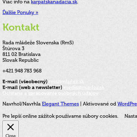
Viac info na
karpatskanadacia.sk
.
Ďalšie Ponuky »
Kontakt
Rada mládeže Slovenska (RmS)
Štúrova 3
811 02 Bratislava
Slovak Republic
+421 948 783 968
E-mail (všeobecný)
rms@mladez.sk
E-mail (web a newsletter)
media@mladez.sk
Ochrana a spracovanie osobných údajov
Navrhol/Navrhla
Elegant Themes
| Aktivované od
WordPre
Pre lepší online zážitok používame súbory cookies.
Nasta
Close