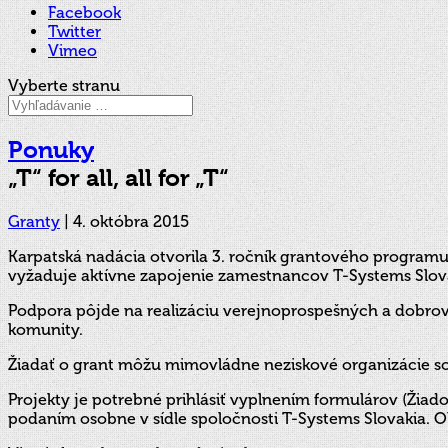
Facebook
Twitter
Vimeo
Vyberte stranu
Ponuky
„T“ for all, all for „T“
Granty
|
4. októbra 2015
Karpatská nadácia otvorila 3. ročník grantového progra
vyžaduje aktívne zapojenie zamestnancov T-Systems Slov
Podpora pôjde na realizáciu verejnoprospešných a dobrovo
komunity.
Žiadať o grant môžu mimovládne neziskové organizácie so 
Projekty je potrebné prihlásiť vyplnením formulárov (Žiad
podaním osobne v sídle spoločnosti T-Systems Slovakia. Ob