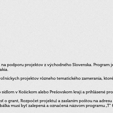
mu na podporu projektov z východného Slovenska. Program 
akia.
ľníckych projektov rôzneho tematického zamerania, ktoré v
sídlom v Košickom alebo Prešovskom kraji a prihlásené pro
osť o grant, Rozpočet projektu) a zaslaním poštou na adresu
álka musí byť zalepená a označená názvom programu „T“ for a