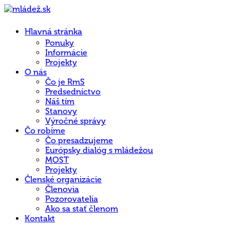
Hlavná stránka
Ponuky
Informácie
Projekty
O nás
Čo je RmS
Predsedníctvo
Náš tím
Stanovy
Výročné správy
Čo robíme
Čo presadzujeme
Európsky dialóg s mládežou
MOST
Projekty
Členské organizácie
Členovia
Pozorovatelia
Ako sa stať členom
Kontakt