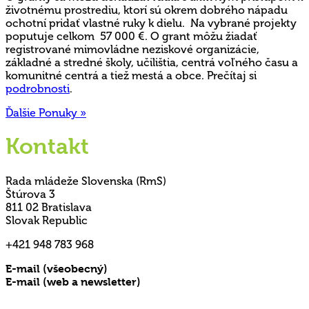
životnému prostrediu, ktorí sú okrem dobrého nápadu
ochotní pridať vlastné ruky k dielu. Na vybrané projekty
poputuje celkom 57 000 €. O grant môžu žiadať
registrované mimovládne neziskové organizácie,
základné a stredné školy, učilištia, centrá voľného času a
komunitné centrá a tiež mestá a obce. Prečítaj si
podrobnosti
.
Ďalšie Ponuky »
Kontakt
Rada mládeže Slovenska (RmS)
Štúrova 3
811 02 Bratislava
Slovak Republic
+421 948 783 968
E-mail (všeobecný)
rms@mladez.sk
E-mail (web a newsletter)
media@mladez.sk
Ochrana a spracovanie osobných údajov