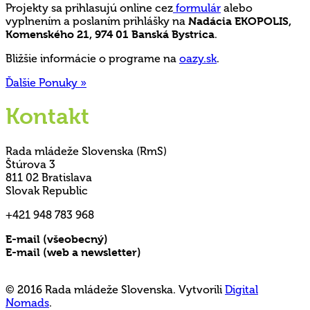
Projekty sa prihlasujú online cez
formulár
alebo
vyplnením a poslaním prihlášky na
Nadácia EKOPOLIS,
Komenského 21, 974 01 Banská Bystrica
.
Bližšie informácie o programe na
oazy.sk
.
Ďalšie Ponuky »
Kontakt
Rada mládeže Slovenska (RmS)
Štúrova 3
811 02 Bratislava
Slovak Republic
+421 948 783 968
E-mail (všeobecný)
rms@mladez.sk
E-mail (web a newsletter)
media@mladez.sk
Ochrana a spracovanie osobných údajov
© 2016 Rada mládeže Slovenska. Vytvorili
Digital
Nomads
.