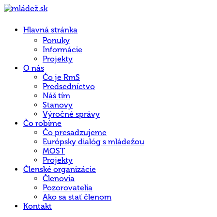
Hlavná stránka
Ponuky
Informácie
Projekty
O nás
Čo je RmS
Predsedníctvo
Náš tím
Stanovy
Výročné správy
Čo robíme
Čo presadzujeme
Európsky dialóg s mládežou
MOST
Projekty
Členské organizácie
Členovia
Pozorovatelia
Ako sa stať členom
Kontakt