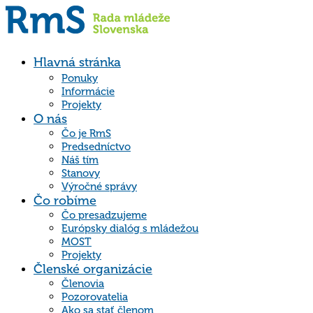
Hlavná stránka
Ponuky
Informácie
Projekty
O nás
Čo je RmS
Predsedníctvo
Náš tím
Stanovy
Výročné správy
Čo robíme
Čo presadzujeme
Európsky dialóg s mládežou
MOST
Projekty
Členské organizácie
Členovia
Pozorovatelia
Ako sa stať členom