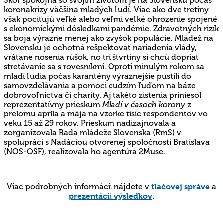
Skôr spokojná so svojím životom je na Slovensku počas
koronakrízy väčšina mladých ľudí. Viac ako dve tretiny
však pociťujú veľké alebo veľmi veľké ohrozenie spojené
s ekonomickými dôsledkami pandémie. Zdravotných rizík
sa boja výrazne menej ako zvyšok populácie. Mládež na
Slovensku je ochotná rešpektovať nariadenia vlády,
vrátane nosenia rúšok, no tri štvrtiny si chcú dopriať
stretávanie sa s rovesníkmi. Oproti minulým rokom sa
mladí ľudia počas karantény výraznejšie pustili do
samovzdelávania a pomoci cudzím ľuďom na báze
dobrovoľníctva či charity. Aj takéto zistenia priniesol
reprezentatívny prieskum
Mladí v časoch korony
z
prelomu apríla a mája na vzorke tisíc respondentov vo
veku 15 až 29 rokov. Prieskum nadizajnovala a
zorganizovala Rada mládeže Slovenska (RmS) v
spolupráci s Nadáciou otvorenej spoločnosti Bratislava
(NOS-OSF), realizovala ho agentúra 2Muse.
Viac podrobných informácii nájdete v
tlačovej správe
a
prezentácii výsledkov
.