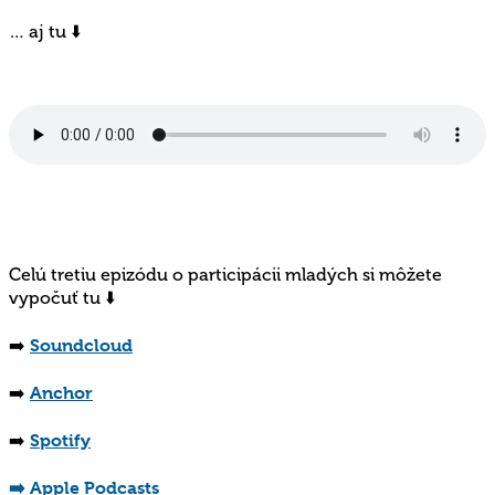
… aj tu ⬇️
Celú tretiu epizódu o participácii mladých si môžete
vypočuť tu ⬇️
➡️
Soundcloud
➡️
Anchor
➡️
Spotify
➡️ Apple Podcasts