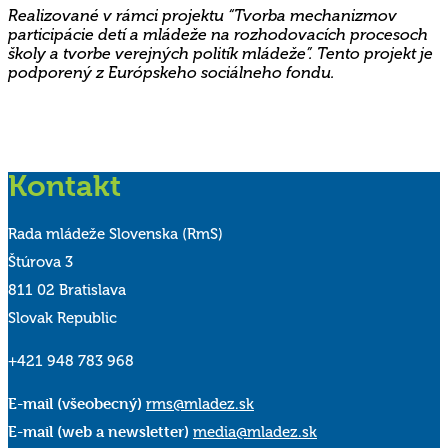
Realizované v rámci projektu “Tvorba mechanizmov
participácie detí a mládeže na rozhodovacích procesoch
školy a tvorbe verejných politík mládeže”. Tento projekt je
podporený z Európskeho sociálneho fondu.
Kontakt
Rada mládeže Slovenska (RmS)
Štúrova 3
811 02 Bratislava
Slovak Republic
+421 948 783 968
E-mail (všeobecný)
rms@mladez.sk
E-mail (web a newsletter)
media@mladez.sk