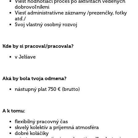
Viesť hodnotiaci proces po aktivitách vedených
dobrovoľníkmi
Viesť administratívne záznamy /prezenčky, fotky
atď./
Svoj vlastný osobný rozvoj
Kde by si pracoval/pracovala?
v Jelšave
Aká by bola tvoja odmena?
nástupný plat 750 € (brutto)
A k tomu:
flexibilný pracovný čas
skvelý kolektív a príjemná atmosféra
dobré koláčiky