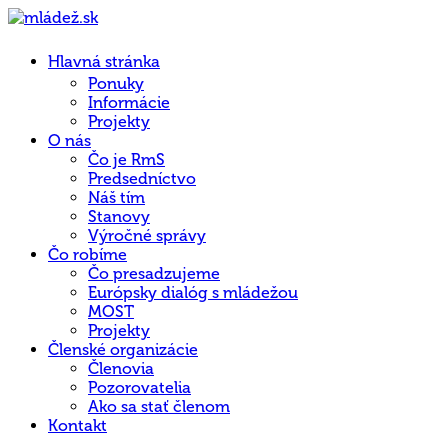
Hlavná stránka
Ponuky
Informácie
Projekty
O nás
Čo je RmS
Predsedníctvo
Náš tím
Stanovy
Výročné správy
Čo robíme
Čo presadzujeme
Európsky dialóg s mládežou
MOST
Projekty
Členské organizácie
Členovia
Pozorovatelia
Ako sa stať členom
Kontakt