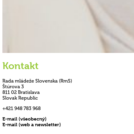
Kontakt
Rada mládeže Slovenska (RmS)
Štúrova 3
811 02 Bratislava
Slovak Republic
+421 948 783 968
E-mail (všeobecný)
rms@mladez.sk
E-mail (web a newsletter)
media@mladez.sk
Ochrana a spracovanie osobných údajov