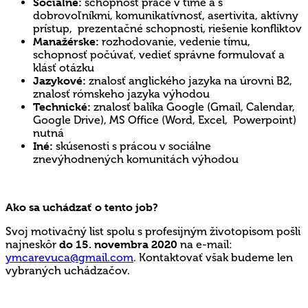
Sociálne:
schopnosť práce v tíme a s
dobrovoľníkmi, komunikatívnosť, asertivita, aktívny
prístup, prezentačné schopnosti, riešenie konfliktov
Manažérske:
rozhodovanie, vedenie tímu,
schopnosť počúvať, vedieť správne formulovať a
klásť otázku
Jazykové:
znalosť anglického jazyka na úrovni B2,
znalosť rómskeho jazyka výhodou
Technické:
znalosť balíka Google (Gmail, Calendar,
Google Drive), MS Office (Word, Excel, Powerpoint)
nutná
Iné:
skúsenosti s prácou v sociálne
znevýhodnených komunitách výhodou
Ako sa uchádzať o tento job?
Svoj motivačný list spolu s profesijným životopisom pošli
najneskôr
do 15. novembra 2020
na e-mail:
ymcarevuca@gmail.com
. Kontaktovať však budeme len
vybraných uchádzačov.