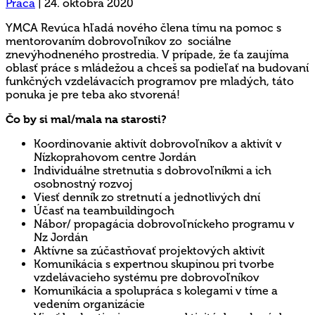
Práca
|
24. októbra 2020
YMCA Revúca hľadá nového člena tímu na pomoc s
mentorovaním dobrovoľníkov zo sociálne
znevýhodneného prostredia. V prípade, že ťa zaujíma
oblasť práce s mládežou a chceš sa podieľať na budovaní
funkčných vzdelávacích programov pre mladých, táto
ponuka je pre teba ako stvorená!
Čo by si mal/mala na starosti?
Koordinovanie aktivít dobrovoľníkov a aktivít v
Nízkoprahovom centre Jordán
Individuálne stretnutia s dobrovoľníkmi a ich
osobnostný rozvoj
Viesť denník zo stretnutí a jednotlivých dní
Účasť na teambuildingoch
Nábor/ propagácia dobrovoľníckeho programu v
Nz Jordán
Aktívne sa zúčastňovať projektových aktivít
Komunikácia s expertnou skupinou pri tvorbe
vzdelávacieho systému pre dobrovoľníkov
Komunikácia a spolupráca s kolegami v tíme a
vedením organizácie