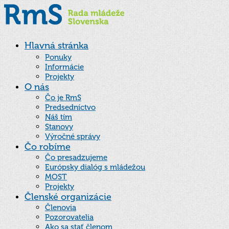
Hlavná stránka
Ponuky
Informácie
Projekty
O nás
Čo je RmS
Predsedníctvo
Náš tím
Stanovy
Výročné správy
Čo robíme
Čo presadzujeme
Európsky dialóg s mládežou
MOST
Projekty
Členské organizácie
Členovia
Pozorovatelia
Ako sa stať členom