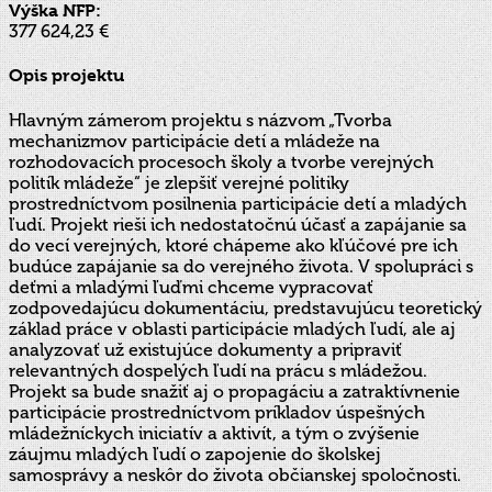
Výška NFP:
377 624,23 €
Opis projektu
Hlavným zámerom projektu s názvom „Tvorba
mechanizmov participácie detí a mládeže na
rozhodovacích procesoch školy a tvorbe verejných
politík mládeže“ je zlepšiť verejné politiky
prostredníctvom posilnenia participácie detí a mladých
ľudí. Projekt rieši ich nedostatočnú účasť a zapájanie sa
do vecí verejných, ktoré chápeme ako kľúčové pre ich
budúce zapájanie sa do verejného života. V spolupráci s
deťmi a mladými ľuďmi chceme vypracovať
zodpovedajúcu dokumentáciu, predstavujúcu teoretický
základ práce v oblasti participácie mladých ľudí, ale aj
analyzovať už existujúce dokumenty a pripraviť
relevantných dospelých ľudí na prácu s mládežou.
Projekt sa bude snažiť aj o propagáciu a zatraktívnenie
participácie prostredníctvom príkladov úspešných
mládežníckych iniciatív a aktivít, a tým o zvýšenie
záujmu mladých ľudí o zapojenie do školskej
samosprávy a neskôr do života občianskej spoločnosti.