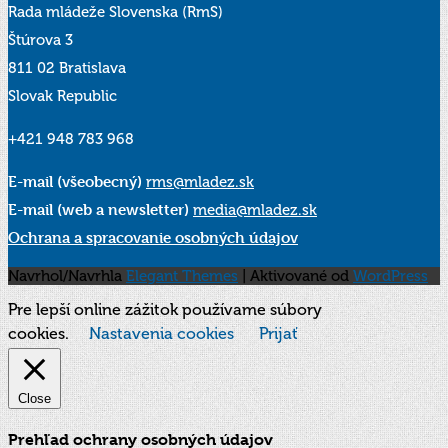
Rada mládeže Slovenska (RmS)
Štúrova 3
811 02 Bratislava
Slovak Republic
+421 948 783 968
E-mail (všeobecný)
rms@mladez.sk
E-mail (web a newsletter)
media@mladez.sk
Ochrana a spracovanie osobných údajov
Navrhol/Navrhla
Elegant Themes
| Aktivované od
WordPress
Pre lepší online zážitok používame súbory
cookies.
Nastavenia cookies
Prijať
Close
Prehľad ochrany osobných údajov