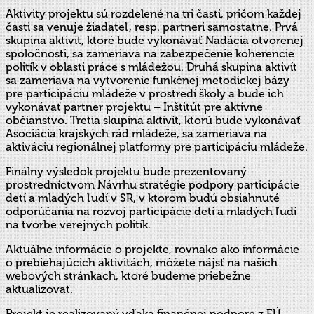
Aktivity projektu sú rozdelené na tri časti, pričom každej
časti sa venuje žiadateľ, resp. partneri samostatne. Prvá
skupina aktivít, ktoré bude vykonávať Nadácia otvorenej
spoločnosti, sa zameriava na zabezpečenie koherencie
politík v oblasti práce s mládežou. Druhá skupina aktivít
sa zameriava na vytvorenie funkčnej metodickej bázy
pre participáciu mládeže v prostredí školy a bude ich
vykonávať partner projektu – Inštitút pre aktívne
občianstvo. Tretia skupina aktivít, ktorú bude vykonávať
Asociácia krajských rád mládeže, sa zameriava na
aktiváciu regionálnej platformy pre participáciu mládeže.
Finálny výsledok projektu bude prezentovaný
prostredníctvom Návrhu stratégie podpory participácie
detí a mladých ľudí v SR, v ktorom budú obsiahnuté
odporúčania na rozvoj participácie detí a mladých ľudí
na tvorbe verejných politík.
Aktuálne informácie o projekte, rovnako ako informácie
o prebiehajúcich aktivitách, môžete nájsť na našich
webových stránkach, ktoré budeme priebežne
aktualizovať.
Projekt je realizovaný vďaka finančnej podpore z EÚ