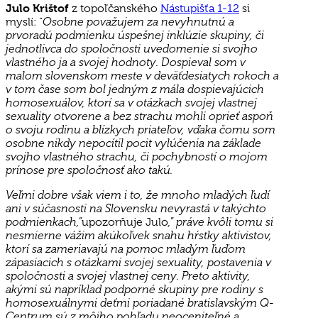
Julo Krištof
z topoľčanského
Nástupišťa 1-12
si
Osobne považujem za nevyhnutnú a
myslí: “
prvoradú podmienku úspešnej inklúzie skupiny, či
jednotlivca do spoločnosti uvedomenie si svojho
vlastného ja a svojej hodnoty. Dospieval som v
malom slovenskom meste v deväťdesiatych rokoch a
v tom čase som bol jedným z mála dospievajúcich
homosexuálov, ktorí sa v otázkach svojej vlastnej
sexuality otvorene a bez strachu mohli oprieť aspoň
o svoju rodinu a blízkych priateľov, vďaka čomu som
osobne nikdy nepocítil pocit vylúčenia na základe
svojho vlastného strachu, či pochybností o mojom
prínose pre spoločnosť ako takú.
Veľmi dobre však viem i to, že mnoho mladých ľudí
ani v súčasnosti na Slovensku nevyrastá v takýchto
podmienkach,”
,” práve kvôli tomu si
upozorňuje Julo
nesmierne vážim akúkoľvek snahu hŕstky aktivistov,
ktorí sa zameriavajú na pomoc mladým ľuďom
zápasiacich s otázkami svojej sexuality, postavenia v
spoločnosti a svojej vlastnej ceny. Preto aktivity,
akými sú napríklad podporné skupiny pre rodiny s
homosexuálnymi deťmi poriadané bratislavským Q-
Centrum sú z môjho pohľadu neoceniteľné a