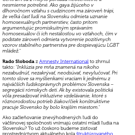
nesmierne potrebné. Ako gaya žijúceho v
dlhoročnom vzťahu s cudzincom ma zároveň trápi,
že veľká časť ľudí na Slovensku odmieta uznanie
homosexuálnych partnerstiev, často pritom
argumentujúc promiskuitným správaním
homosexuálov či ich nestálosťou vo vzťahoch, čím v
podstate zároveň odmieta vytvorenie pozitívnych
vzorov stabilného partnerstva pre dospievajúcu LGBT
mládež.
”
Rado Sloboda
z
Amnesty International
to zhrnul
Inklúzia pre mňa znamená na nikoho
takto: “
nezabudnúť, nezakrývať, neodsúvať, nevylučovať.
Pri
tomto slove sa myšlienkami vraciam k jednému z
najväčších ľudskoprávnych problémov Slovenska –
segregácii rómskych detí
Ak by existovala politická
.
vôla presadzovať inkluzívne vzdelávanie, ktoré s
rôznorodosťou potrieb žiakov/čiek konštruktívne
pracuje Slovensko by bolo krajším miestom
.”
Ako začleňovanie znevýhodnených ľudí do
väčšinovej spoločnosti vnímajú ostatní mladí ľudia na
Slovensku? To už čoskoro budeme zisťovať
prostredníctvom aktuálneho kola
štruktúrovaného