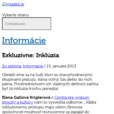
Vyberte stranu
Informácie
Exkluzívne: Inklúzia
Zo sektora
,
Informácie
|
15. januára 2013
Obrátili sme sa na ľudí, ktorí so znevýhodnenými
skupinami pracujú, trávia voľný čas alebo do nich
patria. Prostredníctvom ich vlastných definícii začína
byť tá inklúzia trochu jasnejšia:
Elena Gallová Kriglerová
z
Centra pre výskum
Vďaka
etnicity a kultúry
nám to vysvetlila odborne: „
inkluzívnemu prístupu majú všetci členovia
spoločnosti možnosť rovnocenne sa zapájať do