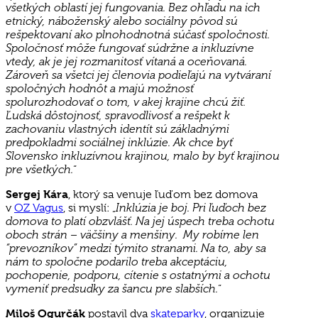
všetkých oblastí jej fungovania. Bez ohľadu na ich
etnický, náboženský alebo sociálny pôvod sú
rešpektovaní ako plnohodnotná súčasť spoločnosti.
Spoločnosť môže fungovať súdržne a inkluzívne
vtedy, ak je jej rozmanitosť vítaná a oceňovaná.
Zároveň sa všetci jej členovia podieľajú na vytváraní
spoločných hodnôt a majú možnosť
spolurozhodovať o tom, v akej krajine chcú žiť.
Ľudská dôstojnosť, spravodlivosť a rešpekt k
zachovaniu vlastných identít sú základnými
predpokladmi sociálnej inklúzie. Ak chce byť
Slovensko inkluzívnou krajinou, malo by byť krajinou
pre všetkých.
“
Sergej Kára
, ktorý sa venuje ľuďom bez domova
Inklúzia je boj. Pri ľuďoch bez
v
OZ Vagus
, si myslí: „
domova to platí obzvlášť. Na jej úspech treba ochotu
oboch strán – väčšiny a menšiny. My robíme len
“prevozníkov” medzi týmito stranami. Na to, aby sa
nám to spoločne podarilo treba akceptáciu,
pochopenie, podporu, cítenie s ostatnými a ochotu
vymeniť predsudky za šancu pre slabších.
“
Miloš Ogurčák
postavil dva
skateparky
, organizuje