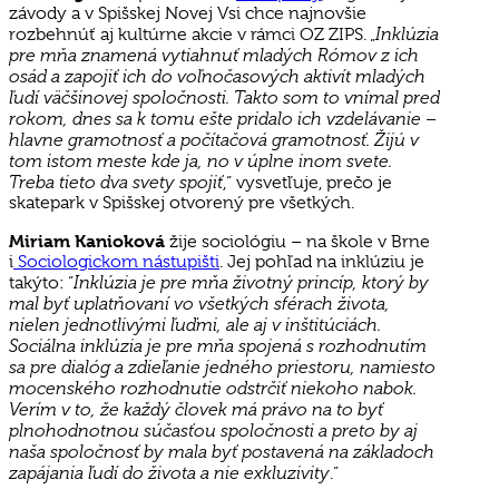
závody a v Spišskej Novej Vsi chce najnovšie
Inklúzia
rozbehnúť aj kultúrne akcie v rámci OZ ZIPS. „
pre mňa znamená vytiahnuť mladých Rómov z ich
osád a zapojiť ich do voľnočasových aktivít mladých
ľudí väčšinovej spoločnosti. Takto som to vnímal pred
rokom, dnes sa k tomu ešte pridalo ich vzdelávanie –
hlavne gramotnosť a počítačová gramotnosť. Žijú v
tom istom meste kde ja, no v úplne inom svete.
Treba tieto dva svety spojiť
,“ vysvetľuje, prečo je
skatepark v Spišskej otvorený pre všetkých.
Miriam Kanioková
žije sociológiu – na škole v Brne
i
Sociologickom nástupišti
. Jej pohľad na inklúziu je
Inklúzia je pre mňa životný princíp, ktorý by
takýto: “
mal byť uplatňovaní vo všetkých sférach života,
nielen jednotlivými ľuďmi, ale aj v inštitúciách.
Sociálna inklúzia je pre mňa spojená s rozhodnutím
sa pre dialóg a zdieľanie jedného priestoru, namiesto
mocenského rozhodnutie odstrčiť niekoho nabok.
Verím v to, že každý človek má právo na to byť
plnohodnotnou súčasťou spoločnosti a preto by aj
naša spoločnosť by mala byť postavená na základoch
zapájania ľudí do života a nie exkluzivity
.”