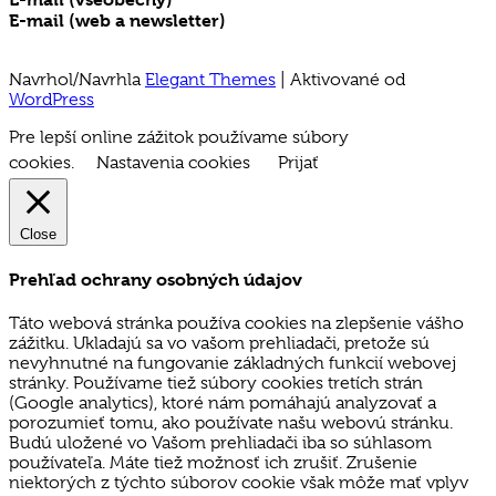
E-mail (web a newsletter)
media@mladez.sk
Ochrana a spracovanie osobných údajov
Navrhol/Navrhla
Elegant Themes
| Aktivované od
WordPress
Pre lepší online zážitok používame súbory
cookies.
Nastavenia cookies
Prijať
Close
Prehľad ochrany osobných údajov
Táto webová stránka používa cookies na zlepšenie vášho
zážitku. Ukladajú sa vo vašom prehliadači, pretože sú
nevyhnutné na fungovanie základných funkcií webovej
stránky. Používame tiež súbory cookies tretích strán
(Google analytics), ktoré nám pomáhajú analyzovať a
porozumieť tomu, ako používate našu webovú stránku.
Budú uložené vo Vašom prehliadači iba so súhlasom
používateľa. Máte tiež možnosť ich zrušiť. Zrušenie
niektorých z týchto súborov cookie však môže mať vplyv