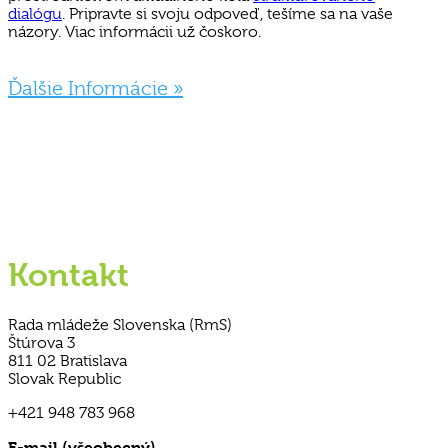
dialógu
. Pripravte si svoju odpoveď, tešíme sa na vaše
názory. Viac informácii už čoskoro.
Ďalšie Informácie »
Kontakt
Rada mládeže Slovenska (RmS)
Štúrova 3
811 02 Bratislava
Slovak Republic
+421 948 783 968
E-mail (všeobecný)
rms@mladez.sk