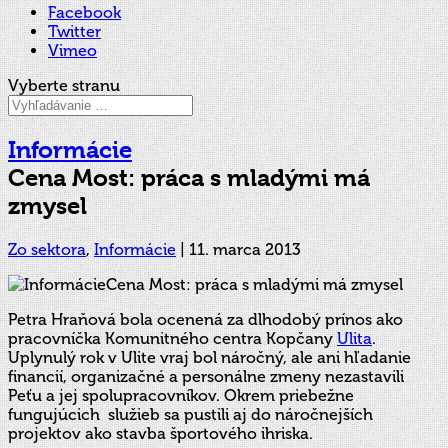
Facebook
Twitter
Vimeo
Vyberte stranu
Informácie
Cena Most: práca s mladými má
zmysel
Zo sektora
,
Informácie
|
11. marca 2013
Petra Hraňová bola ocenená za dlhodobý prínos ako
pracovníčka Komunitného centra Kopčany
Ulita
.
Uplynulý rok v Ulite vraj bol náročný, ale ani hľadanie
financií, organizačné a personálne zmeny nezastavili
Peťu a jej spolupracovníkov. Okrem priebežne
fungujúcich služieb sa pustili aj do náročnejších
projektov ako stavba športového ihriska.