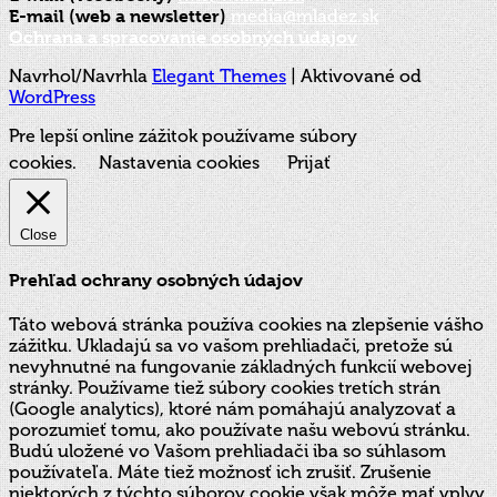
E-mail (web a newsletter)
media@mladez.sk
Ochrana a spracovanie osobných údajov
Navrhol/Navrhla
Elegant Themes
| Aktivované od
WordPress
Pre lepší online zážitok používame súbory
cookies.
Nastavenia cookies
Prijať
Close
Prehľad ochrany osobných údajov
Táto webová stránka používa cookies na zlepšenie vášho
zážitku. Ukladajú sa vo vašom prehliadači, pretože sú
nevyhnutné na fungovanie základných funkcií webovej
stránky. Používame tiež súbory cookies tretích strán
(Google analytics), ktoré nám pomáhajú analyzovať a
porozumieť tomu, ako používate našu webovú stránku.
Budú uložené vo Vašom prehliadači iba so súhlasom
používateľa. Máte tiež možnosť ich zrušiť. Zrušenie
niektorých z týchto súborov cookie však môže mať vplyv