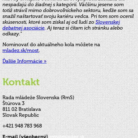
nespadajú do žiadnej s kategórií. Väčšinu jesene som
totiž strávil mimo dobrovoľníckeho sektoru, keďže som sa
snažil naštartovať svoju kariéru vedca. Pri tom som ocenil
skúsenosti, ktoré som získal aj od ľudí zo
Slovenskej
debatnej asociácie
. Aj teraz si čítam ich stránku alebo
odkazy.
“
Nominovať do aktuálneho kola môžete na
mladez.sk/most
.
Ďalšie Informácie »
Kontakt
Rada mládeže Slovenska (RmS)
Štúrova 3
811 02 Bratislava
Slovak Republic
+421 948 783 968
E-mail (všeobecný)
rms@mladez.sk