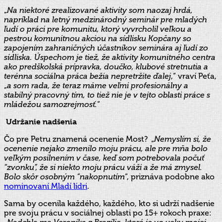
„
Na niektoré zrealizované aktivity som naozaj hrdá,
napríklad na letný medzinárodný seminár pre mladých
ľudí o práci pre komunitu, ktorý vyvrcholil veľkou a
pestrou komunitnou akciou na sídlisku Kopčany so
zapojením zahraničných účastníkov seminára aj ľudí zo
sídliska. Úspechom je tiež, že aktivity komunitného centra
ako predškolská prípravka, doučko, klubové stretnutia a
terénna sociálna práca bežia nepretržite ďalej
,“ vraví Peťa,
„
a som rada, že teraz máme veľmi profesionálny a
stabilný pracovný tím, to tiež nie je v tejto oblasti práce s
mládežou samozrejmosť.
“
Udržanie nadšenia
Čo pre Petru znamená ocenenie Most? „
Nemyslím si, že
ocenenie nejako zmenilo moju prácu, ale pre mňa bolo
veľkým posilnením v čase, keď som potrebovala počuť
“zvonku”, že si niekto moju prácu váži a že má zmysel.
Bolo skôr osobným “nakopnutím
“, priznáva podobne ako
nominovaní Mladí lídri
.
Sama by ocenila každého, každého, kto si udrží nadšenie
pre svoju prácu v sociálnej oblasti po 15+ rokoch praxe: