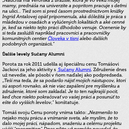
„
Nadchla ma Veronika z Brazílie, ktorá je vo veku mojej
mamy, p
rednáša na univerzite a popritom pracuje s deťmi
na ulici… Tiež som si pred časom prostredníctvom knižky
Ingrid Antalovej opäť pripomenula, aká dôležitá je práca s
mládežou v osadách a vylúčených lokalitách a aké cenné
je, keď sa niekto tejto práci dlhodobo venuje. Ocenenie by
si teda zaslúžili napríklad pracovníci a pracovníčky
komunitných centier
Človeka v tísni
alebo ďalších
podobných organizáci
i.“
Ďalšie levely
Sučany Alumni
Porota za rok 2011 u
delila aj špeciálnu cenu Tomášovi
Jackovi za jeho aktivity s
Sučany
Alumni
. Združenie dnes
už nevedie, ale pôsobí v ňom naďalej ako podpredseda.
„
Teší ma teda, že sa podarilo nájsť mojich nástupcov, ktorí
sú aspoň rovnako, ak nie viac zapálení pre m
yšlienku a
združenie, ktoré som zakladal. Je to ten najkrajší pocit,
keď chce niekto pokračovať vo vašej práci a posunúť to
ešte do vyšších levelov
,“ konštatuje.
Tomáš svoju Cenu poroty vníma takto: „
Nezmenilo to
nejako moju prácu a vnímanie sveta, ale myslím, že to
dalo mojej práci, nápadom, snaženiu a celému projektu
väčší “recognition”. Dnes nikto už nemôže povedať, že