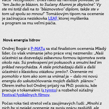
“ten Jacko je blázon, to Sučany Alumni je zbytočné”. Vy
ste mi totiž dali na to “bláznovstvo” diplom, takže ste v
tom už spolu so mnou!
“ Tomášovým tipom na ocenenie
je začínajúca neziskovka
LEAF,
ktorej myšlienka
a program sa mu veľmi páčia.
Nová energia lídrov
Ondrej Bogár z
P-MATu
sa stal finalistom ocenenia Mladý
líder, čo však vnímanie jeho práce vraj nezmenilo: „
Naši
účastníci sa dozvedajú zábavnou formou tajomstva sveta
okolo nás. Sú prekvapení pri pokusoch a smutní keď im
príklad nevychádza. A stále prichádzajú ďalší a ďalší
účastníci s klasickou otázkou: prečo?. Ocenenie mi
pomohlo v tom ako som sa vnímal ja – dalo mi novú
energiu do uskutočňovania mojich ďalších plánov.
“
Okrem iného bol Ondrej prijatý na PhD. pozíciu, kde
pracuje s tokamakmi (
s týmto
) a rozbehol súťažný
Festival fyzikálnych filmov
.
Počas roka tiež stretol veľa zaujímavých ľudí: „
Mnohí z
nich by si nejaké ocenenie za svoju prácu zaslúžili, ale