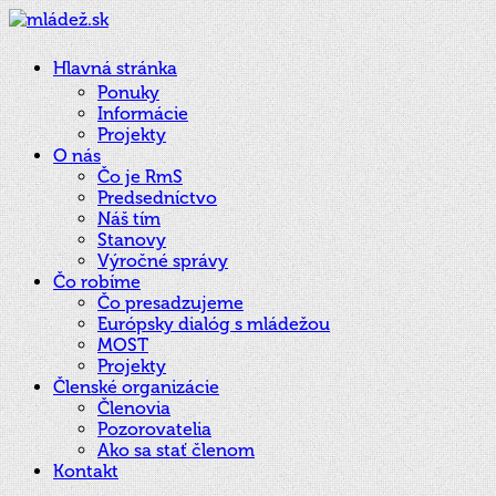
Hlavná stránka
Ponuky
Informácie
Projekty
O nás
Čo je RmS
Predsedníctvo
Náš tím
Stanovy
Výročné správy
Čo robíme
Čo presadzujeme
Európsky dialóg s mládežou
MOST
Projekty
Členské organizácie
Členovia
Pozorovatelia
Ako sa stať členom
Kontakt