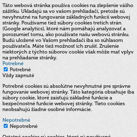
Táto webová stránka používa cookies na zlepšenie vášho
zážitku. Ukladajú sa vo vašom prehliadači, pretože sú
nevyhnutné na fungovanie základných funkcií webovej
stránky. Používame tiež súbory cookies tretích strán
(Google analytics), ktoré nám pomáhajú analyzovať a
porozumieť tomu, ako používate našu webovú stránku.
Budú uložené vo Vašom prehliadači iba so súhlasom
používateľa. Máte tiež možnosť ich zrušiť. Zrušenie
niektorých z týchto súborov cookie však môže mať vplyv
na prehliadanie stránky.
Potrebné
Potrebné
Vždy zapnuté
Potrebné cookies sú absolútne nevyhnutné pre správne
fungovanie webovej stránky. Táto kategória obsahuje iba
súbory cookie, ktoré zaisťujú základné funkcie a
bezpečnostné funkcie webovej stránky. Tieto cookies
neobsahujú žiadne osobné informácie.
Nepotrebné
Nepotrebné
Ostatné cookies sú cookies, ktoré sú používané