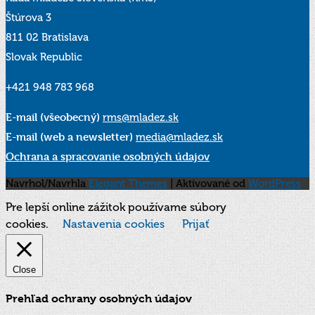
Štúrova 3
811 02 Bratislava
Slovak Republic
+421 948 783 968
E-mail (všeobecný)
rms@mladez.sk
E-mail (web a newsletter)
media@mladez.sk
Ochrana a spracovanie osobných údajov
Navrhol/Navrhla
Elegant Themes
| Aktivované od
WordPress
Pre lepší online zážitok používame súbory
cookies.
Nastavenia cookies
Prijať
Close
Prehľad ochrany osobných údajov