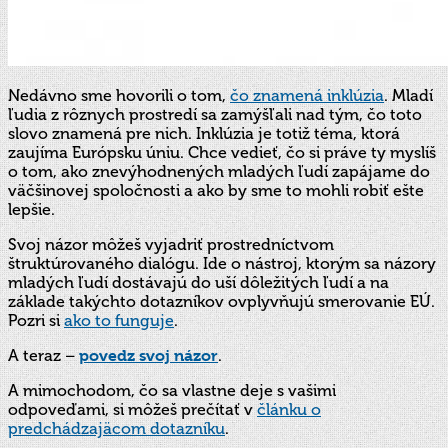
Nedávno sme hovorili o tom,
čo znamená inklúzia
. Mladí
ľudia z rôznych prostredí sa zamýšľali nad tým, čo toto
slovo znamená pre nich. Inklúzia je totiž téma, ktorá
zaujíma Európsku úniu. Chce vedieť, čo si práve ty myslíš
o tom, ako znevýhodnených mladých ľudí zapájame do
väčšinovej spoločnosti a ako by sme to mohli robiť ešte
lepšie.
Svoj názor môžeš vyjadriť prostredníctvom
štruktúrovaného dialógu. Ide o nástroj, ktorým sa názory
mladých ľudí dostávajú do uší dôležitých ľudí a na
základe takýchto dotazníkov ovplyvňujú smerovanie EÚ.
Pozri si
ako to funguje
.
A teraz –
povedz svoj názor
.
A mimochodom, čo sa vlastne deje s vašimi
odpoveďami, si môžeš prečítať v
článku o
predchádzajäcom dotazníku
.