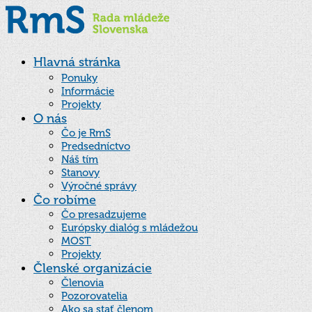
Hlavná stránka
Ponuky
Informácie
Projekty
O nás
Čo je RmS
Predsedníctvo
Náš tím
Stanovy
Výročné správy
Čo robíme
Čo presadzujeme
Európsky dialóg s mládežou
MOST
Projekty
Členské organizácie
Členovia
Pozorovatelia
Ako sa stať členom