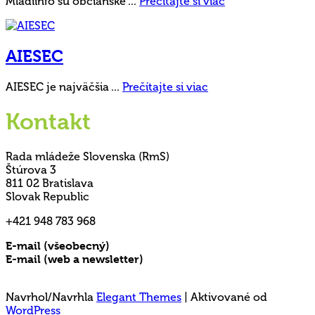
Mladíinfo sú občianske ...
Prečítajte si viac
AIESEC
AIESEC je najväčšia ...
Prečítajte si viac
Kontakt
Rada mládeže Slovenska (RmS)
Štúrova 3
811 02 Bratislava
Slovak Republic
+421 948 783 968
E-mail (všeobecný)
rms@mladez.sk
E-mail (web a newsletter)
media@mladez.sk
Ochrana a spracovanie osobných údajov
Navrhol/Navrhla
Elegant Themes
| Aktivované od
WordPress