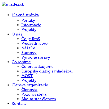
Hlavná stránka
Ponuky
Informácie
Projekty
O nás
Čo je RmS
Predsedníctvo
Náš tím
Stanovy
Výročné správy
Čo robíme
Čo presadzujeme
Európsky dialóg s mládežou
MOST
Projekty
Členské organizácie
Členovia
Pozorovatelia
Ako sa stať členom
Kontakt